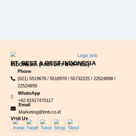
PT. BEST & BEST INDONESIA
INDONESIA (FACTORY & OFFICE)
Phone
(021) 5519678 / 5518978 / 55732225 / 22524898 /
22524899
WhatsApp
+62 81917470117
Email
Marketing@bnb.co.id
Visit Us