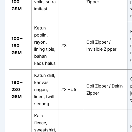
100
voile, sutra
Zipper
GSM
imitasi
Katun
poplin,
100 –
rayon,
Coil Zipper /
180
#3
lining tipis,
Invisible Zipper
GSM
bahan
kaos halus
Katun drill,
180 –
kanvas
Coil Zipper / Delrin
280
ringan,
#3 – #5
Zipper
GSM
linen, twill
sedang
Kain
fleece,
sweatshirt,