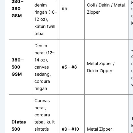
280 –
denim
Coil / Delrin / Metal
380
#5
ringan (10–
Zipper
GSM
12 oz),
katun twill
tebal
Denim
berat (12–
380 –
14 oz),
Metal Zipper /
500
canvas
#5 – #8
Delrin Zipper
GSM
sedang,
cordura
ringan
Canvas
berat,
cordura
Di atas
tebal, kulit
500
sintetis
#8 – #10
Metal Zipper