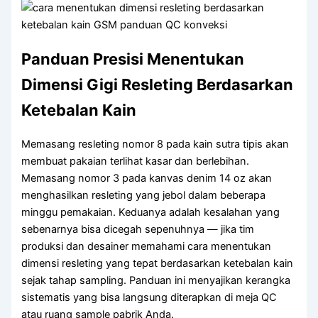
SLIDER
SPUN POLYESTER
Panduan Presisi Menentukan
WEBBING
Dimensi Gigi Resleting Berdasarkan
ELASTIK
Ketebalan Kain
EYELET
Memasang resleting nomor 8 pada kain sutra tipis akan
ACCESSORIES
membuat pakaian terlihat kasar dan berlebihan.
Memasang nomor 3 pada kanvas denim 14 oz akan
ABOUT US
ARTICLES
menghasilkan resleting yang jebol dalam beberapa
CONTACT US
minggu pemakaian. Keduanya adalah kesalahan yang
CATALOG
sebenarnya bisa dicegah sepenuhnya — jika tim
produksi dan desainer memahami cara menentukan
X
dimensi resleting yang tepat berdasarkan ketebalan kain
sejak tahap sampling. Panduan ini menyajikan kerangka
sistematis yang bisa langsung diterapkan di meja QC
atau ruang sample pabrik Anda.