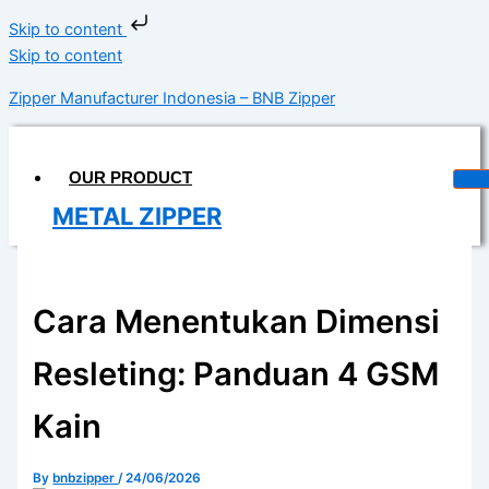
Skip to content
Skip to content
Zipper Manufacturer Indonesia – BNB Zipper
OUR PRODUCT
METAL ZIPPER
DELRIN ZIPPER
COIL ZIPPER
Cara Menentukan Dimensi
INVISIBLE ZIPPER
Resleting: Panduan 4 GSM
WATERPROOF ZIPPER
Kain
MAGIC TAPE
LONGCHAIN
By
bnbzipper
/
24/06/2026