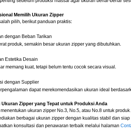
 penting sebelum produksi massal agar ukuran benar-benar ses
sional Memilih Ukuran Zipper
salah pilih, berikut panduan praktis:
an dengan Beban Tarikan
rat produk, semakin besar ukuran zipper yang dibutuhkan.
an Estetika Desain
r memang kuat, tetapi belum tentu cocok secara visual.
asi dengan Supplier
erpengalaman dapat merekomendasikan ukuran ideal berdasark
i Ukuran Zipper yang Tepat untuk Produksi Anda
 menentukan ukuran zipper No.3, No.5, atau No.8 untuk produ
iakan berbagai ukuran zipper dengan kualitas stabil dan siap
atkan konsultasi dan penawaran terbaik melalui halaman
Cont