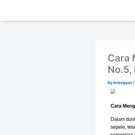
Skip
content
to
content
Cara 
No.5, 
By
bnbzipper
Cara Mengu
Dalam dunia
sepele, tet
sementara z