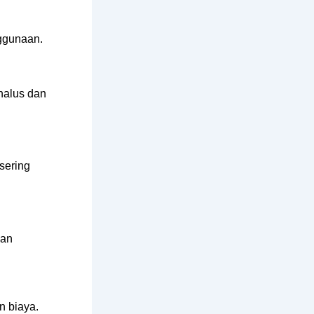
ggunaan.
halus dan
sering
man
n biaya.