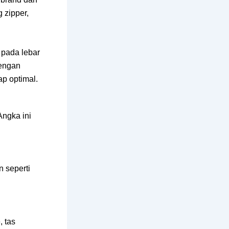
 zipper,
 pada lebar
dengan
ap optimal.
Angka ini
n seperti
, tas