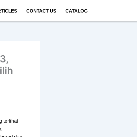
TICLES
CONTACT US
CATALOG
3,
lih
 terlihat
k,
 brand dan