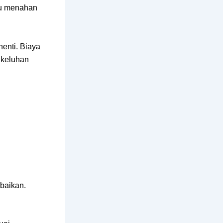
pu menahan
henti. Biaya
n keluhan
baikan.