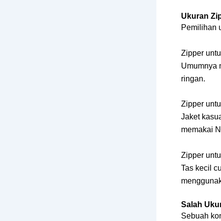
Ukuran Zi
Pemilihan 
Zipper unt
Umumnya me
ringan.
Zipper untu
Jaket kasua
memakai N
Zipper unt
Tas kecil c
menggunaka
Salah Ukur
Sebuah kon