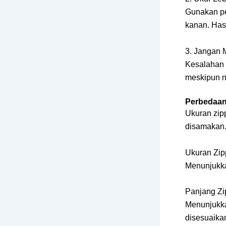
Gunakan pen
kanan. Has
3. Jangan 
Kesalahan 
meskipun n
Perbedaan
Ukuran zip
disamakan
Ukuran Zip
Menunjukka
Panjang Zi
Menunjukka
disesuaika