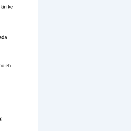
kiri ke
beda
boleh
ng