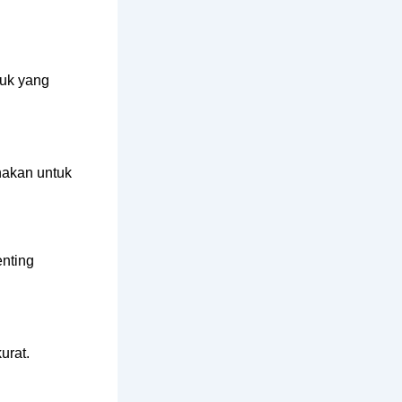
duk yang
nakan untuk
enting
urat.