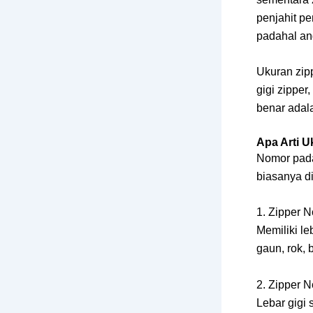
penjahit p
padahal ang
Ukuran zip
gigi zippe
benar adala
Apa Arti U
Nomor pada 
biasanya d
1. Zipper N
Memiliki le
gaun, rok, 
2. Zipper N
Lebar gigi 