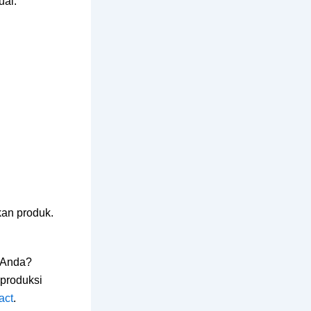
uai.
an produk.
k Anda?
 produksi
act
.