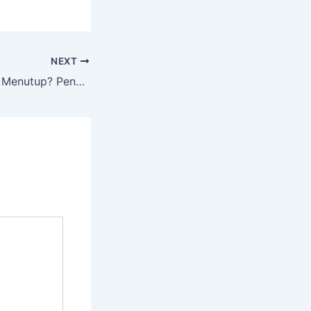
NEXT
Zipper Tidak Bisa Menutup? Penyebab dan Solusinya yang Paling Sering Terjadi