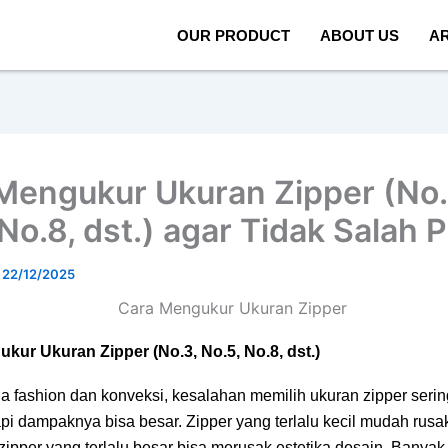
OUR PRODUCT
ABOUT US
AR
Mengukur Ukuran Zipper (No.
No.8, dst.) agar Tidak Salah Pi
/
22/12/2025
kur Ukuran Zipper (No.3, No.5, No.8, dst.)
 fashion dan konveksi, kesalahan memilih ukuran zipper sering
api dampaknya bisa besar. Zipper yang terlalu kecil mudah rusa
ipper yang terlalu besar bisa merusak estetika desain. Banyak