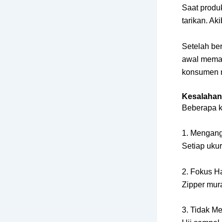
Saat produ
tarikan. Ak
Setelah ber
awal memang
konsumen m
Kesalahan
Beberapa ke
1. Mengan
Setiap uku
2. Fokus H
Zipper mur
3. Tidak M