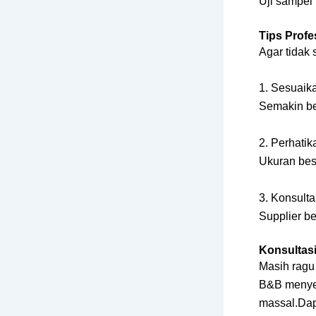
Uji sampel
Tips Profe
Agar tidak 
1. Sesuaik
Semakin be
2. Perhatik
Ukuran besa
3. Konsult
Supplier b
Konsultas
Masih ragu
B&B menyed
massal.Dap