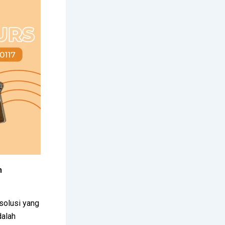
h
solusi yang
dalah