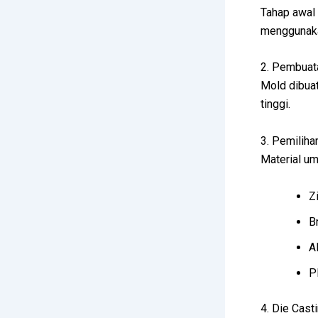
Tahap awal 
menggunakan
2. Pembuat
Mold dibua
tinggi.
3. Pemiliha
Material um
Z
B
A
P
4. Die Casti