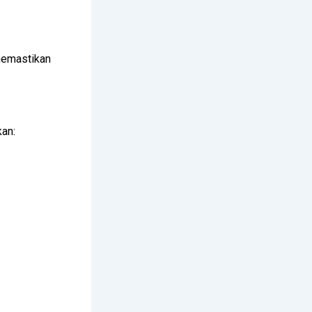
 memastikan
kan: