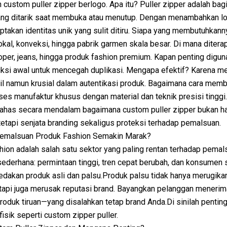
custom puller zipper berlogo. Apa itu? Puller zipper adalah bag
yang ditarik saat membuka atau menutup. Dengan menambahkan lo
takan identitas unik yang sulit ditiru. Siapa yang membutuhkann
lokal, konveksi, hingga pabrik garmen skala besar. Di mana diter
 koper, jeans, hingga produk fashion premium. Kapan penting digu
ksi awal untuk mencegah duplikasi. Mengapa efektif? Karena me
il namun krusial dalam autentikasi produk. Bagaimana cara mem
ses manufaktur khusus dengan material dan teknik presisi tinggi.A
has secara mendalam bagaimana custom puller zipper bukan h
tetapi senjata branding sekaligus proteksi terhadap pemalsuan.
malsuan Produk Fashion Semakin Marak?
shion adalah salah satu sektor yang paling rentan terhadap pemal
ederhana: permintaan tinggi, tren cepat berubah, dan konsumen s
dakan produk asli dan palsu.Produk palsu tidak hanya merugika
tetapi juga merusak reputasi brand. Bayangkan pelanggan menerim
produk tiruan—yang disalahkan tetap brand Anda.Di sinilah penti
fisik seperti custom zipper puller.