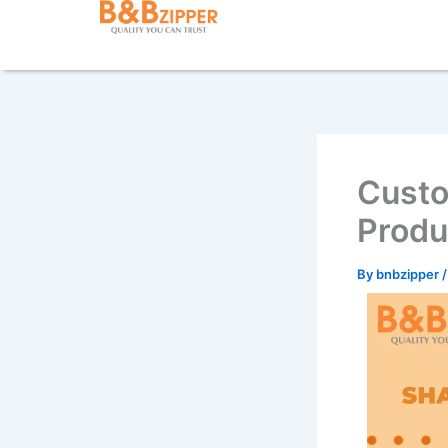
Skip
content
to
content
Custo
Produ
By
bnbzipper