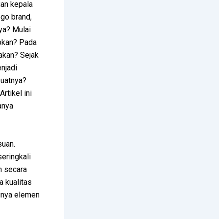
ian kepala
go brand,
ya? Mulai
apkan? Pada
nakan? Sejak
njadi
buatnya?
rtikel ini
anya
suan.
eringkali
n secara
a kualitas
ngnya elemen