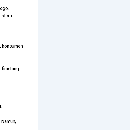
logo,
 custom
at, konsumen
finishing,
r.
. Namun,