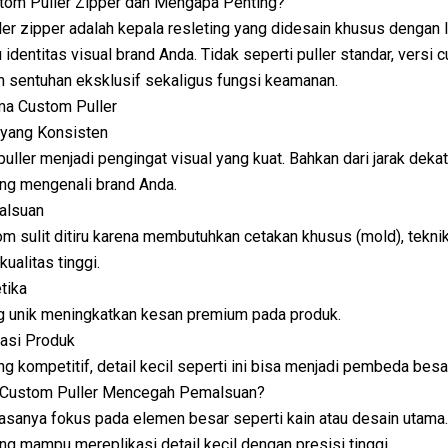
stom Puller Zipper dan Mengapa Penting?
er zipper adalah kepala resleting yang didesain khusus dengan 
u identitas visual brand Anda. Tidak seperti puller standar, versi
 sentuhan eksklusif sekaligus fungsi keamanan.
ma Custom Puller
 yang Konsisten
uller menjadi pengingat visual yang kuat. Bahkan dari jarak dek
ung mengenali brand Anda.
alsuan
om sulit ditiru karena membutuhkan cetakan khusus (mold), teknik 
kualitas tinggi.
etika
g unik meningkatkan kesan premium pada produk.
iasi Produk
ng kompetitif, detail kecil seperti ini bisa menjadi pembeda besa
Custom Puller Mencegah Pemalsuan?
asanya fokus pada elemen besar seperti kain atau desain utama
ng mampu mereplikasi detail kecil dengan presisi tinggi.