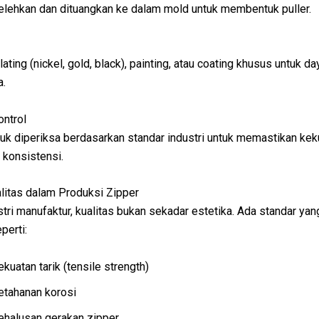
lelehkan dan dituangkan ke dalam mold untuk membentuk puller.
ating (nickel, gold, black), painting, atau coating khusus untuk da
a.
ontrol
uk diperiksa berdasarkan standar industri untuk memastikan kek
n konsistensi.
litas dalam Produksi Zipper
tri manufaktur, kualitas bukan sekadar estetika. Ada standar yan
perti:
ekuatan tarik (tensile strength)
etahanan korosi
ehalusan gerakan zipper