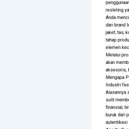
penggunaan 
resleting 
Anda mencip
dari brand 
jaket, tas,
tahap produ
elemen kec
Melalui pro
akan memba
aksesoris, 
Mengapa Pe
Industri fa
Alasannya s
sulit membe
finansial, 
buruk dari 
autentikasi 