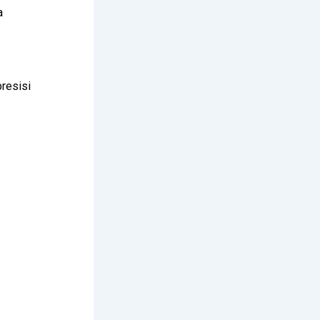
a
resisi