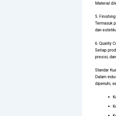
Material di
5. Finishing
Termasuk pl
dan estetik
6. Quality C
Setiap prod
presisi, da
Standar Kua
Dalam indus
dipenuhi, se
K
K
K