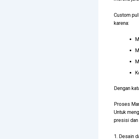
Custom pull
karena:
M
M
M
K
Dengan kata
Proses Man
Untuk mengh
presisi dan
1. Desain 