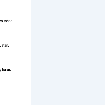
ya tahan
uatan,
g harus