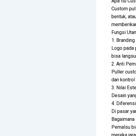
Apa Itu Cu
Custom pull
bentuk, ata
memberikan
Fungsi Uta
1. Branding
Logo pada p
bisa langs
2. Anti Pem
Puller cust
dan kontrol 
3. Nilai Est
Desain yan
4. Diferens
Di pasar ya
Bagaimana 
Pemalsu bi
mereka jara