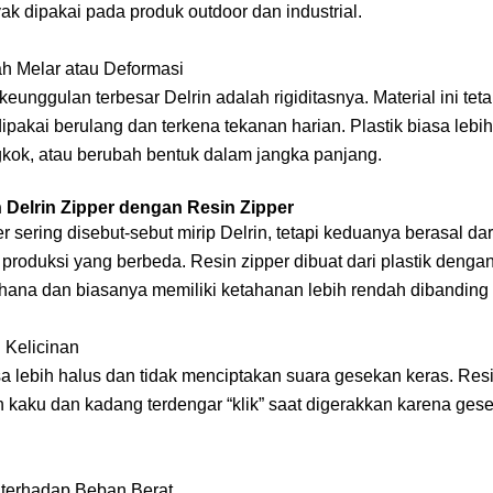
ak dipakai pada produk outdoor dan industrial.
h Melar atau Deformasi
keunggulan terbesar Delrin adalah rigiditasnya. Material ini teta
ipakai berulang dan terkena tekanan harian. Plastik biasa leb
gkok, atau berubah bentuk dalam jangka panjang.
Delrin Zipper dengan Resin Zipper
r sering disebut-sebut mirip Delrin, tetapi keduanya berasal dar
produksi yang berbeda. Resin zipper dibuat dari plastik dengan
rhana dan biasanya memiliki ketahanan lebih rendah dibanding 
 Kelicinan
sa lebih halus dan tidak menciptakan suara gesekan keras. Res
ih kaku dan kadang terdengar “klik” saat digerakkan karena ges
terhadap Beban Berat