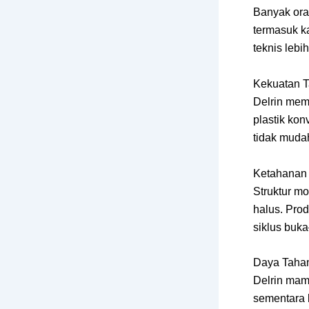
Banyak oran
termasuk ka
teknis leb
Kekuatan Ta
Delrin memi
plastik kon
tidak mudah
Ketahanan 
Struktur mo
halus. Pro
siklus buka
Daya Tahan
Delrin mam
sementara 