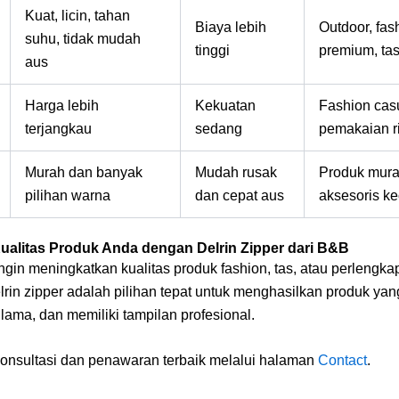
Kuat, licin, tahan
Biaya lebih
Outdoor, fas
suhu, tidak mudah
tinggi
premium, tas
aus
Harga lebih
Kekuatan
Fashion cas
terjangkau
sedang
pemakaian r
Murah dan banyak
Mudah rusak
Produk mura
pilihan warna
dan cepat aus
aksesoris ke
ualitas Produk Anda dengan Delrin Zipper dari B&B
ngin meningkatkan kualitas produk fashion, tas, atau perlengk
lrin zipper adalah pilihan tepat untuk menghasilkan produk yan
 lama, dan memiliki tampilan profesional.
onsultasi dan penawaran terbaik melalui halaman
Contact
.