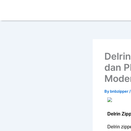
Skip
content
to
content
Delri
dan P
Mode
By
bnbzipper
Delrin Zip
Delrin zipp