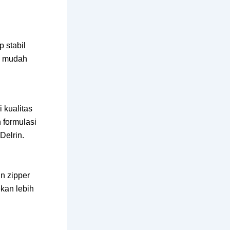
p stabil
ih mudah
i kualitas
 formulasi
Delrin.
in zipper
ekan lebih