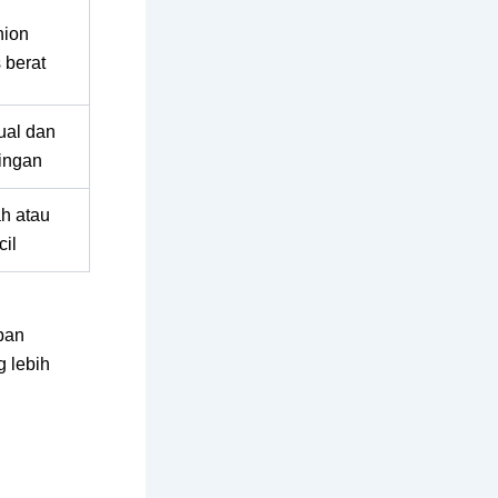
hion
 berat
ual dan
ingan
h atau
cil
apan
g lebih