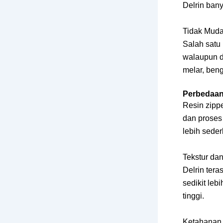
Delrin bany
Tidak Muda
Salah satu 
walaupun d
melar, ben
Perbedaan 
Resin zippe
dan proses 
lebih sede
Tekstur dan
Delrin tera
sedikit leb
tinggi.
Ketahanan 