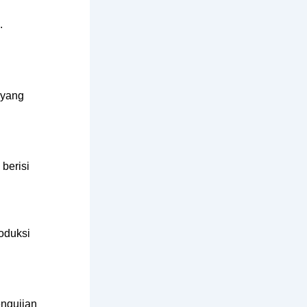
.
 yang
berisi
oduksi
engujian