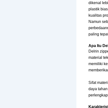
dikenal leb
plastik bi
kualitas pr
Namun sebe
perbedaanny
paling tepat
Apa Itu De
Delrin zip
material te
memiliki ke
memberikan
Sifat mate
daya tahan 
perlengkapa
Karakteris