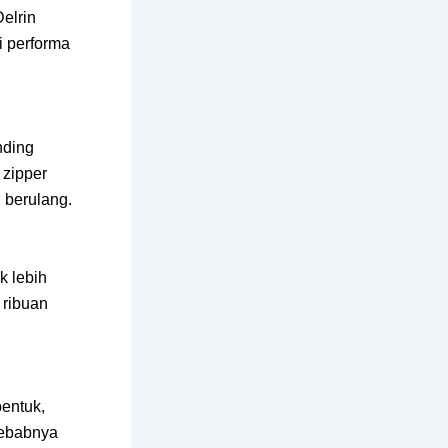
elrin
i performa
nding
 zipper
 berulang.
k lebih
 ribuan
entuk,
sebabnya