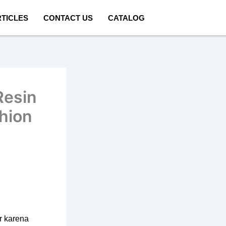
TICLES
CONTACT US
CATALOG
Resin
shion
r karena