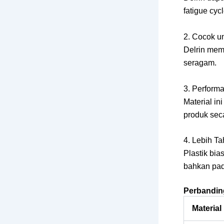
fatigue cycl
2. Cocok u
Delrin memb
seragam.
3. Performa
Material i
produk sec
4. Lebih T
Plastik bi
bahkan pad
Perbanding
Material