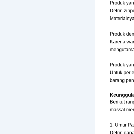
Produk ya
Delrin zipp
Materialnya
Produk de
Karena warn
mengutamak
Produk ya
Untuk perle
barang pent
Keunggula
Berikut ra
massal mer
1. Umur Pa
Delrin dapa