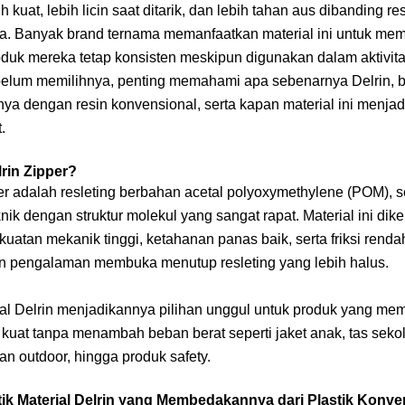
ih kuat, lebih licin saat ditarik, dan lebih tahan aus dibanding 
asa. Banyak brand ternama memanfaatkan material ini untuk me
oduk mereka tetap konsisten meskipun digunakan dalam aktivita
lum memilihnya, penting memahami apa sebenarnya Delrin, 
a dengan resin konvensional, serta kapan material ini menjadi
.
lrin Zipper?
per adalah resleting berbahan acetal polyoxymethylene (POM), 
knik dengan struktur molekul yang sangat rapat. Material ini dik
kuatan mekanik tinggi, ketahanan panas baik, serta friksi rend
 pengalaman membuka menutup resleting yang lebih halus.
rial Delrin menjadikannya pilihan unggul untuk produk yang me
kuat tanpa menambah beban berat seperti jaket anak, tas seko
n outdoor, hingga produk safety.
tik Material Delrin yang Membedakannya dari Plastik Konve