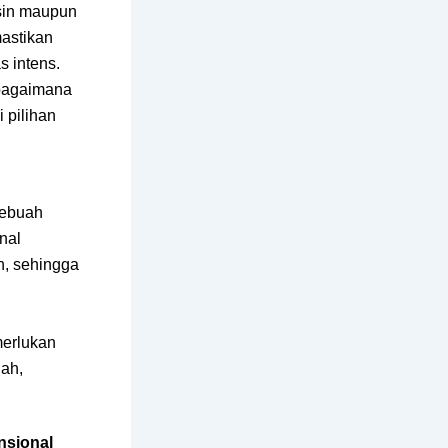
resin maupun
mastikan
s intens.
bagaimana
 pilihan
sebuah
enal
ah, sehingga
merlukan
lah,
nsional