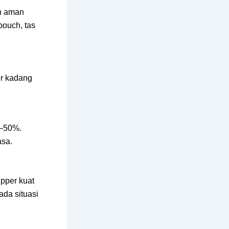
ih aman
pouch, tas
er kadang
0–50%.
asa.
ipper kuat
ada situasi