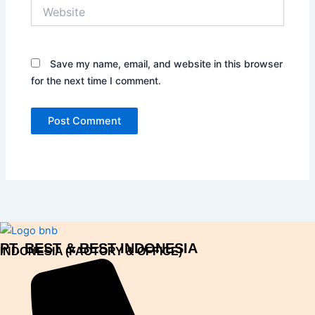
Website
Save my name, email, and website in this browser
for the next time I comment.
PT. BEST & BEST INDONESIA
INDONESIA (FACTORY & OFFICE)