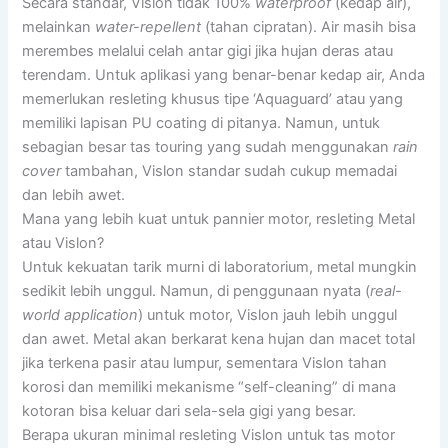
Secara standar, Vislon tidak 100%
waterproof
(kedap air),
melainkan
water-repellent
(tahan cipratan). Air masih bisa
merembes melalui celah antar gigi jika hujan deras atau
terendam. Untuk aplikasi yang benar-benar kedap air, Anda
memerlukan resleting khusus tipe ‘Aquaguard’ atau yang
memiliki lapisan PU coating di pitanya. Namun, untuk
sebagian besar tas touring yang sudah menggunakan
rain
cover
tambahan, Vislon standar sudah cukup memadai
dan lebih awet.
Mana yang lebih kuat untuk pannier motor, resleting Metal
atau Vislon?
Untuk kekuatan tarik murni di laboratorium, metal mungkin
sedikit lebih unggul. Namun, di penggunaan nyata (
real-
world application
) untuk motor, Vislon jauh lebih unggul
dan awet. Metal akan berkarat kena hujan dan macet total
jika terkena pasir atau lumpur, sementara Vislon tahan
korosi dan memiliki mekanisme “self-cleaning” di mana
kotoran bisa keluar dari sela-sela gigi yang besar.
Berapa ukuran minimal resleting Vislon untuk tas motor