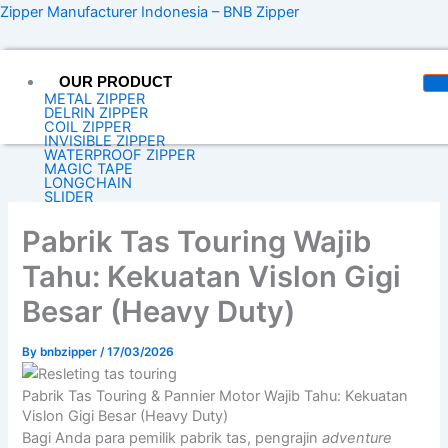
Skip
content
Zipper Manufacturer Indonesia – BNB Zipper
to
content
OUR PRODUCT
METAL ZIPPER
DELRIN ZIPPER
COIL ZIPPER
INVISIBLE ZIPPER
WATERPROOF ZIPPER
MAGIC TAPE
LONGCHAIN
SLIDER
SPUN POLYESTER
WEBBING
Pabrik Tas Touring Wajib
ELASTIK
EYELET
ACCESSORIES
Tahu: Kekuatan Vislon Gigi
ABOUT US
ARTICLES
Besar (Heavy Duty)
CONTACT US
CATALOG
By
bnbzipper
/
17/03/2026
X
Pabrik Tas Touring & Pannier Motor Wajib Tahu: Kekuatan
Vislon Gigi Besar (Heavy Duty)
Bagi Anda para pemilik pabrik tas, pengrajin
adventure