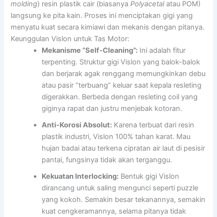
molding
) resin plastik cair (biasanya
Polyacetal
atau POM)
langsung ke pita kain. Proses ini menciptakan gigi yang
menyatu kuat secara kimiawi dan mekanis dengan pitanya.
Keunggulan Vislon untuk Tas Motor:
Mekanisme “Self-Cleaning”:
Ini adalah fitur
terpenting. Struktur gigi Vislon yang balok-balok
dan berjarak agak renggang memungkinkan debu
atau pasir “terbuang” keluar saat kepala resleting
digerakkan. Berbeda dengan resleting coil yang
giginya rapat dan justru menjebak kotoran.
Anti-Korosi Absolut:
Karena terbuat dari resin
plastik industri, Vislon 100% tahan karat. Mau
hujan badai atau terkena cipratan air laut di pesisir
pantai, fungsinya tidak akan terganggu.
Kekuatan Interlocking:
Bentuk gigi Vislon
dirancang untuk saling mengunci seperti puzzle
yang kokoh. Semakin besar tekanannya, semakin
kuat cengkeramannya, selama pitanya tidak