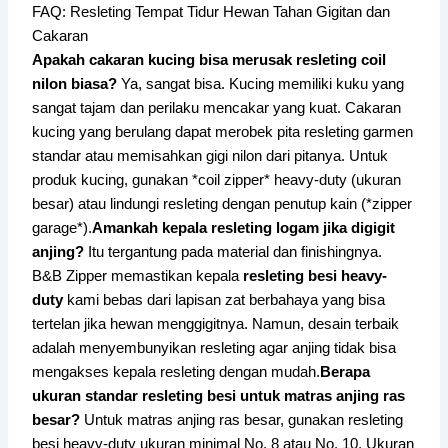
FAQ: Resleting Tempat Tidur Hewan Tahan Gigitan dan
Cakaran
Apakah cakaran kucing bisa merusak resleting coil
nilon biasa?
Ya, sangat bisa. Kucing memiliki kuku yang
sangat tajam dan perilaku mencakar yang kuat. Cakaran
kucing yang berulang dapat merobek pita resleting garmen
standar atau memisahkan gigi nilon dari pitanya. Untuk
produk kucing, gunakan *coil zipper* heavy-duty (ukuran
besar) atau lindungi resleting dengan penutup kain (*zipper
garage*).
Amankah kepala resleting logam jika digigit
anjing?
Itu tergantung pada material dan finishingnya.
B&B Zipper memastikan kepala
resleting besi heavy-
duty
kami bebas dari lapisan zat berbahaya yang bisa
tertelan jika hewan menggigitnya. Namun, desain terbaik
adalah menyembunyikan resleting agar anjing tidak bisa
mengakses kepala resleting dengan mudah.
Berapa
ukuran standar resleting besi untuk matras anjing ras
besar?
Untuk matras anjing ras besar, gunakan resleting
besi heavy-duty ukuran minimal No. 8 atau No. 10. Ukuran