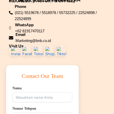
INDONESIA (FACTORY & OFFICE)
Phone
(021) 5519678 / 5518978 / 55732225 / 22524898 /
22524899
WhatsApp
+62 81917470117
Email
Marketing@bnb.co.id
Visit Us
Contact Our Team
Nama
Nomor Telepon