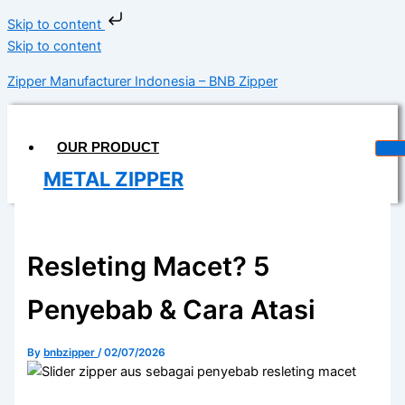
Skip to content
Skip to content
Zipper Manufacturer Indonesia – BNB Zipper
OUR PRODUCT
METAL ZIPPER
DELRIN ZIPPER
COIL ZIPPER
Resleting Macet? 5
INVISIBLE ZIPPER
Penyebab & Cara Atasi
WATERPROOF ZIPPER
MAGIC TAPE
By
bnbzipper
/
02/07/2026
LONGCHAIN