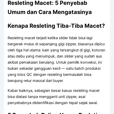
Resleting Macet: 5 Penyebab
SLIDER
Umum dan Cara Mengatasinya
SPUN POLYESTER
Kenapa Resleting Tiba-Tiba Macet?
WEBBING
ELASTIK
Resleting macet terjadi ketika slider tidak bisa lagi
bergerak mulus di sepanjang gigi zipper, biasanya dipicu
EYELET
oleh tiga hal utama: kain yang tersangkut di gigi, kotoran
ACCESSORIES
atau debu yang menumpuk, dan slider yang sudah aus
akibat pemakaian berulang. Untuk pemilik konveksi, ini
ABOUT US
bukan sekadar gangguan kecil — satu batch produksi
ARTICLES
CONTACT US
yang lolos QC dengan resleting bermasalah bisa
CATALOG
berujung retur massal dari buyer.
Kabar baiknya, sebagian besar kasus resleting macet
X
bisa diatasi tanpa mengganti unit zipper, asal
penyebabnya diidentifikasi dengan tepat sejak awal.