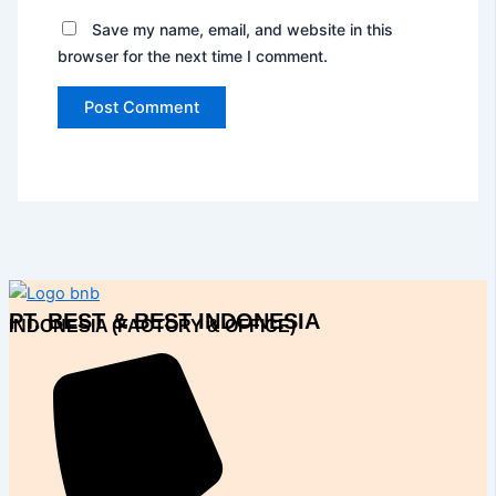
Save my name, email, and website in this
browser for the next time I comment.
PT. BEST & BEST INDONESIA
INDONESIA (FACTORY & OFFICE)