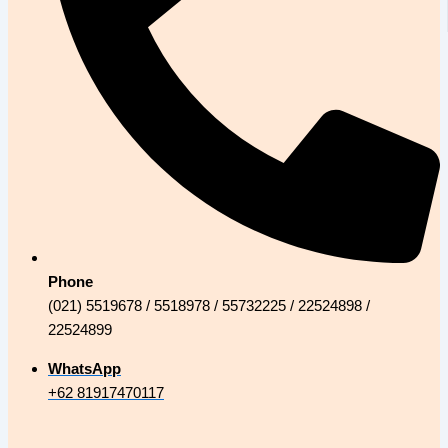
Phone
(021) 5519678 / 5518978 / 55732225 / 22524898 /
22524899
WhatsApp
+62 81917470117