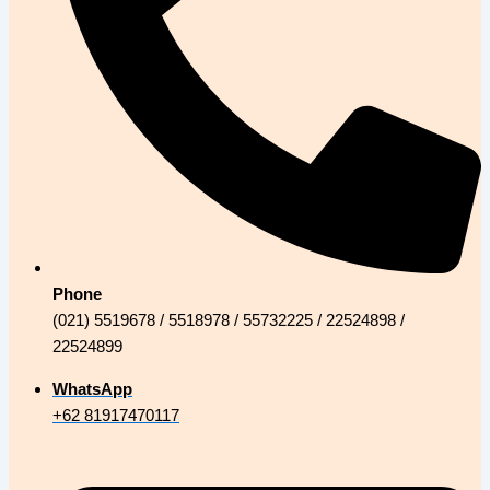
Phone
(021) 5519678 / 5518978 / 55732225 / 22524898 /
22524899
WhatsApp
+62 81917470117