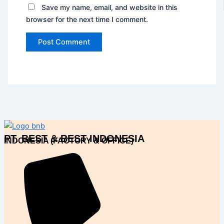
Save my name, email, and website in this
browser for the next time I comment.
PT. BEST & BEST INDONESIA
INDONESIA (FACTORY & OFFICE)