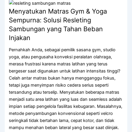
SLIDER
Menyatukan Matras Gym & Yoga
SPUN POLYESTER
Sempurna: Solusi Resleting
Sambungan yang Tahan Beban
WEBBING
Injakan
ELASTIK
Pernahkah Anda, sebagai pemilik sasana gym, studio
EYELET
yoga, atau pengusaha konveksi peralatan olahraga,
ACCESSORIES
merasa frustrasi karena matras latihan yang terus
bergeser saat digunakan untuk latihan intensitas tinggi?
ABOUT US
Celah antar matras bukan hanya mengganggu fokus,
ARTICLES
CONTACT US
tetapi juga menyimpan risiko cedera serius seperti
CATALOG
tersandung atau terselip. Menyatukan beberapa matras
menjadi satu area latihan yang luas dan seamless adalah
X
impian setiap pengelola fasilitas kebugaran. Masalahnya,
metode penyambungan konvensional seperti velcro
seringkali tidak bertahan lama, cepat kotor, dan tidak
mampu menahan beban lateral yang besar saat diinjak.