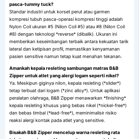
pasca-tummy tuck?
Standar industri untuk korset perut atau garmen
kompresi tubuh pasca-operasi kompresi tinggi adalah
Nylon Coil ukuran #5 (Nilon Coil #5) atau #8 (Nilon Coil
#8) dengan teknologi *reverse* (dibalik). Ukuran ini
memberikan keseimbangan terbaik antara kekuatan tarik
lateral dan ketipisan profil, memastikan kenyamanan
pasien sensitive namun tetap kuat menahan tekanan.
Amankah kepala resleting sambungan matras B&B
Zipper untuk atlet yang alergi logam seperti nikel?
Ya. Meskipun giginya nilon, kepala resleting (*slider*)
tetap terbuat dari logam (*zinc alloy*). Untuk aplikasi
peralatan olahraga, B&B Zipper menawarkan *finishing*
kepala resleting khusus yang bebas nikel (*nickel-free*)
dan bebas timbal (*lead-free*), meminimalisir risiko
reaksi alergi kontak pada atlet yang sensitive.
Bisakah B&B Zipper mencelup warna resleting rata