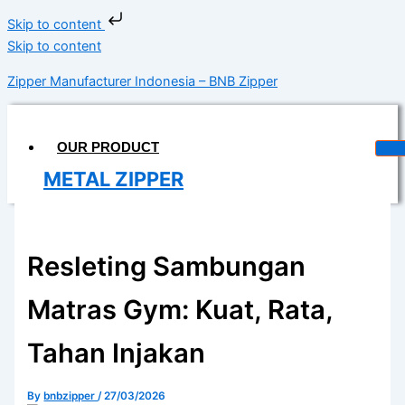
Skip to content
Skip to content
Zipper Manufacturer Indonesia – BNB Zipper
OUR PRODUCT
METAL ZIPPER
DELRIN ZIPPER
COIL ZIPPER
Resleting Sambungan
INVISIBLE ZIPPER
Matras Gym: Kuat, Rata,
WATERPROOF ZIPPER
Tahan Injakan
MAGIC TAPE
LONGCHAIN
By
bnbzipper
/
27/03/2026