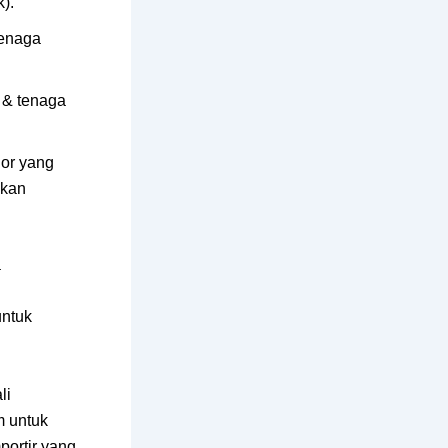
).
tenaga
l & tenaga
ior yang
akan
a
untuk
li
m untuk
portir yang