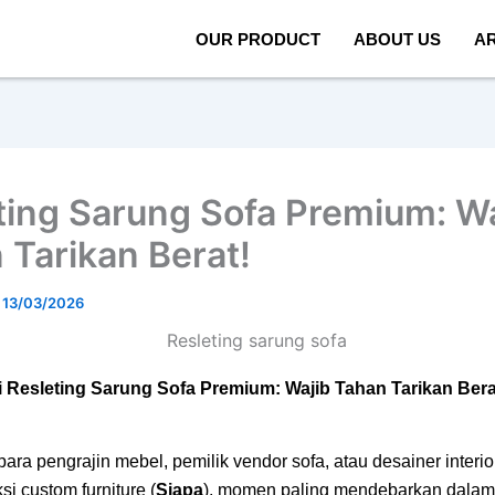
OUR PRODUCT
ABOUT US
AR
ting Sarung Sofa Premium: Wa
 Tarikan Berat!
/
13/03/2026
i Resleting Sarung Sofa Premium: Wajib Tahan Tarikan Bera
ara pengrajin mebel, pemilik vendor sofa, atau desainer interi
i custom furniture (
Siapa
), momen paling mendebarkan dalam