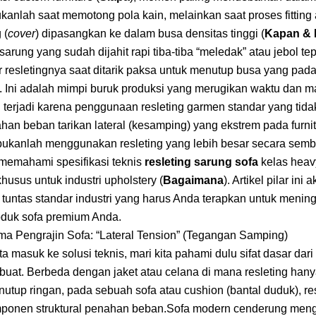
kanlah saat memotong pola kain, melainkan saat proses fitting a
 (
cover
) dipasangkan ke dalam busa densitas tinggi (
Kapan &
 sarung yang sudah dijahit rapi tiba-tiba “meledak” atau jebol tep
r resletingnya saat ditarik paksa untuk menutup busa yang pada
). Ini adalah mimpi buruk produksi yang merugikan waktu dan ma
 terjadi karena penggunaan resleting garmen standar yang tida
an beban tarikan lateral (kesamping) yang ekstrem pada furnit
bukanlah menggunakan resleting yang lebih besar secara sem
memahami spesifikasi teknis
resleting sarung sofa
kelas heav
husus untuk industri upholstery (
Bagaimana
). Artikel pilar ini 
untas standar industri yang harus Anda terapkan untuk menin
roduk sofa premium Anda.
a Pengrajin Sofa: “Lateral Tension” (Tegangan Samping)
a masuk ke solusi teknis, mari kita pahami dulu sifat dasar dari
buat. Berbeda dengan jaket atau celana di mana resleting hany
utup ringan, pada sebuah sofa atau cushion (bantal duduk), re
ponen struktural penahan beban.Sofa modern cenderung me