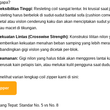
ngapa?
leksibilitas Tinggi:
Resleting coil sangat lentur. Ini krusial saat 
esleting harus berbelok di sudut-sudut bantal sofa (cushion corne
etal atau vislon cenderung kaku dan akan menciptakan sudut 
tau macet di tikungan.
ekuatan Lintas (Crosswise Strength):
Konstruksi lilitan nilon
emberikan kekuatan menahan beban samping yang lebih mera
ibandingkan gigi vislon yang dicetak per-blok.
eamanan:
Gigi nilon yang halus tidak akan menggores lantai k
erusak kain pelapis lain, atau melukai kulit pengguna saat dudu
elihat varian lengkap coil zipper kami di sini:
ipper
ang Tepat: Standar No. 5 vs No. 8