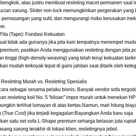
 bengkok, atau justru membuat resleting macet permanen saat i
ucian sarung. Slider non-lock memungkinkan pergerakan yang 
s pemasangan yang sulit, dan mengurangi risiko kerusakan me
er.
 Pita (Tape): Fondasi Kekuatan
kuat tidak ada gunanya jika pita kain tempatnya menempel muda
 premium, pastikan Anda menggunakan resleting dengan pita po
n tinggi (high-density weaving) yang telah teruji kekuatan tarikn
akan mudah terkoyak tepat di garis jahitan saat ditarik oleh ket
 Resleting Murah vs. Resleting Spesialis
icara sebagai sesama pelaku bisnis. Banyak vendor sofa tergod
n resleting koil No. 5 “kiloan” impor murah untuk menekan HPP
ngkin terlihat lumayan di atas kertas.Namun, mari hitung biay
 (
True Cost
) jika terjadi kegagalan:Bayangkan Anda baru saja
kan satu set sofa L-Shape premium seharga belasan juta rupiah
ng sarung terakhir di lokasi klien, resletingnya jebol.