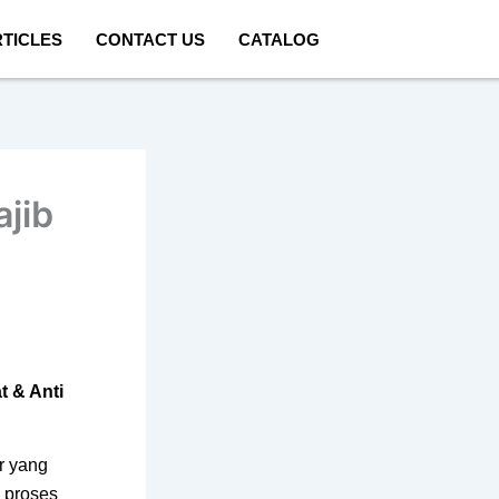
TICLES
CONTACT US
CATALOG
jib
t & Anti
or yang
 proses