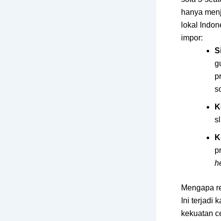
hanya menj
lokal Indon
impor:
S
g
p
s
K
s
K
p
h
Mengapa res
Ini terjadi
kekuatan c