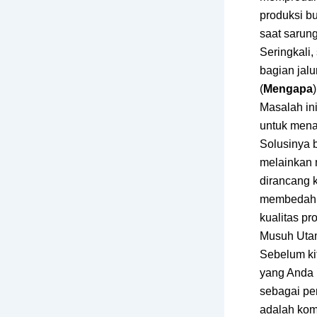
produksi bu
saat sarung
Seringkali,
bagian jalu
(
Mengapa
Masalah ini
untuk menah
Solusinya 
melainkan 
dirancang k
membedah t
kualitas p
Musuh Utam
Sebelum kit
yang Anda 
sebagai pen
adalah kom