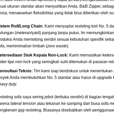
ual ukuran standar akan menyulitkan Anda. B&B Zipper, sebaga
esia, menawarkan fleksibilitas yang tidak bisa diberikan oleh su
istem Roll/Long Chain:
Kami menyuplai resleting koil No. 5 d
ulungan (meteran/yard) panjang tanpa putus. Ini memungkinkan
roduksi Anda memotong sendiri sesuai kebutuhan spesifik setia
ofa, meminimalisir limbah (
zero waste
).
etersediaan Stok Kepala Non-Lock:
Kami memastikan keters
lider tipe non-lock yang seringkali sulit ditemukan di pasaran reta
onsultasi Teknis:
Tim kami siap berdiskusi untuk menentukan
royek Anda membutuhkan No. 5 standar atau harus di-upgrade 
eavy duty
.
leting sofa saya sering jebol (terbuka sendiri) di bagian tenga
 karena
lateral tension
atau tekanan ke samping dari busa sofa me
engkeram gigi resleting. Biasanya disebabkan oleh penggunaa