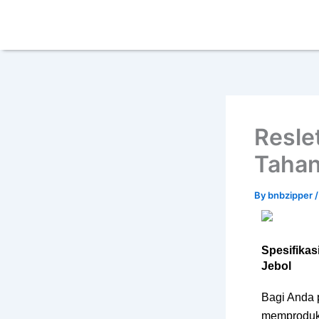
Skip
content
to
content
Resle
Tahan
By
bnbzipper
Spesifikas
Jebol
Bagi Anda p
memproduks