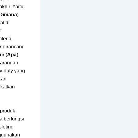
khir. Yaitu,
 Dimana
).
at di
t
terial.
k dirancang
ur (
Apa
).
barangan,
y-duty yang
akan
gkatkan
 produk
a berfungsi
sleting
nggunakan