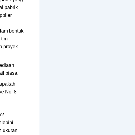
i pabrik
pplier
alam bentuk
 tim
p proyek
ediaan
il biasa.
 apakah
ke No. 8
h?
lebihi
n ukuran