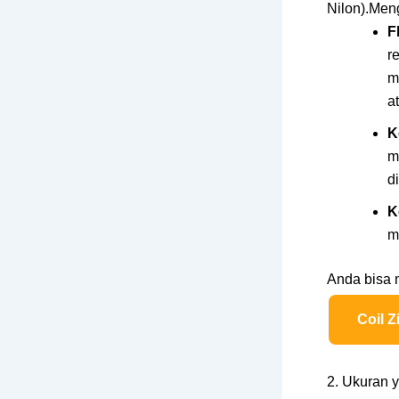
Nilon).Me
F
r
m
a
K
m
d
K
m
Anda bisa m
Coil Z
2. Ukuran y