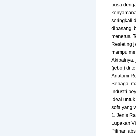
busa dengan
kenyamanan 
seringkali 
dipasang, 
menerus. T
Resleting j
mampu mena
Akibatnya, 
(jebol) di t
Anatomi Re
Sebagai ma
industri be
ideal untuk
sofa yang w
1. Jenis Ra
Lupakan Vis
Pilihan abs