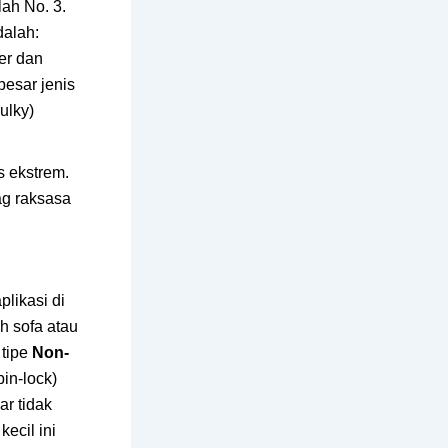
lah No. 3.
dalah:
er dan
esar jenis
ulky)
 ekstrem.
ag raksasa
plikasi di
h sofa atau
tipe
Non-
in-lock)
ar tidak
kecil ini