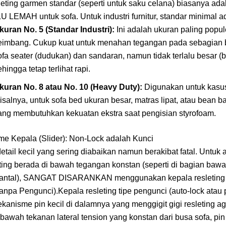
eting garmen standar (seperti untuk saku celana) biasanya ada
 LEMAH untuk sofa. Untuk industri furnitur, standar minimal a
kuran No. 5 (Standar Industri):
Ini adalah ukuran paling popul
eimbang. Cukup kuat untuk menahan tegangan pada sebagian b
ofa seater (dudukan) dan sandaran, namun tidak terlalu besar (b
ehingga tetap terlihat rapi.
kuran No. 8 atau No. 10 (Heavy Duty):
Digunakan untuk kasus
isalnya, untuk sofa bed ukuran besar, matras lipat, atau bean b
ang membutuhkan kekuatan ekstra saat pengisian styrofoam.
me Kepala (Slider): Non-Lock adalah Kunci
detail kecil yang sering diabaikan namun berakibat fatal. Untuk a
ting berada di bawah tegangan konstan (seperti di bagian bawa
bantal), SANGAT DISARANKAN menggunakan kepala resleting 
anpa Pengunci).Kepala resleting tipe pengunci (auto-lock atau p
kanisme pin kecil di dalamnya yang menggigit gigi resleting ag
 bawah tekanan lateral tension yang konstan dari busa sofa, pin 