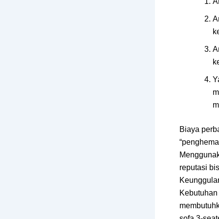
A
A
ke
A
ke
Y
m
m
Biaya perba
“penghemat
Menggunaka
reputasi bis
Keunggulan
Kebutuhan i
membutuhka
sofa 3-seat