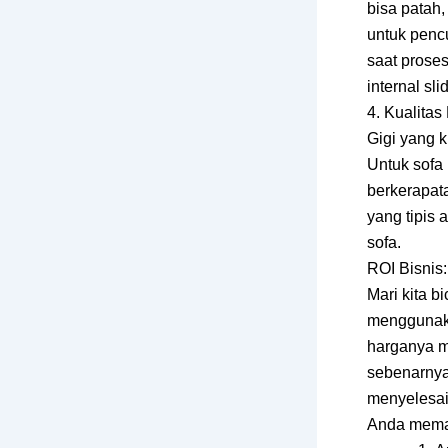
bisa patah,
untuk penc
saat prose
internal slid
4. Kualitas
Gigi yang 
Untuk sofa
berkerapata
yang tipis 
sofa.
ROI Bisnis:
Mari kita b
menggunaka
harganya mu
sebenarnya
menyelesai
Anda memasa