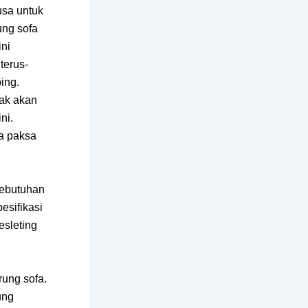
usa untuk
ung sofa
ini
terus-
ing.
dak akan
ni.
ka paksa
kebutuhan
esifikasi
esleting
rung sofa.
ung