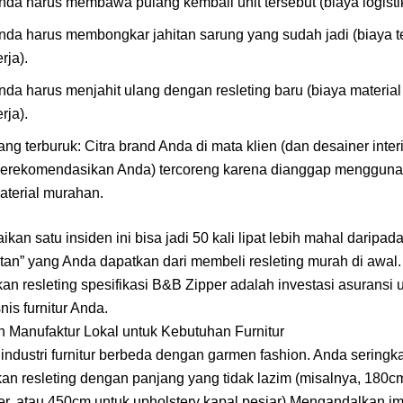
nda harus membawa pulang kembali unit tersebut (biaya logistik
nda harus membongkar jahitan sarung yang sudah jadi (biaya 
rja).
nda harus menjahit ulang dengan resleting baru (biaya materia
rja).
ang terburuk: Citra brand Anda di mata klien (dan desainer inter
erekomendasikan Anda) tercoreng karena dianggap menggun
aterial murahan.
ikan satu insiden ini bisa jadi 50 kali lipat lebih mahal daripad
an” yang Anda dapatkan dari membeli resleting murah di awal.
n resleting spesifikasi B&B Zipper adalah investasi asuransi 
nis furnitur Anda.
 Manufaktur Lokal untuk Kebutuhan Furnitur
ndustri furnitur berbeda dengan garmen fashion. Anda seringka
n resleting dengan panjang yang tidak lazim (misalnya, 180c
er, atau 450cm untuk upholstery kapal pesiar).Mengandalkan im