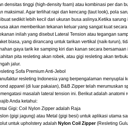
 densitas tinggi (high-density foam) atau kombinasi per dan b
maksimal. Agar terlihat rapi dan kencang (taut look), pola sar
dibuat sedikit lebih kecil dari ukuran busa aslinya.Ketika sarung 
busa akan memberikan tekanan keluar yang sangat kuat secara 
ekanan inilah yang disebut Lateral Tension atau tegangan samp
aket biasa, yang dirancang untuk tarikan vertikal (naik-turun), ti
han gaya tarik ke samping kiri dan kanan secara bersamaan i
jahitan pita resleting akan robek, atau gigi resleting akan terbu
engah jalur.
sleting Sofa Premium Anti-Jebol
nufaktur resleting Indonesia yang berpengalaman menyuplai 
yond apparel (di luar pakaian), B&B Zipper telah merumuskan sp
 mengatasi masalah lateral tension ini. Berikut adalah anatomi r
ajib Anda ketahui:
ntai Gigi: Coil Nylon Zipper adalah Raja
lon (gigi jagung) atau Metal (gigi besi) untuk aplikasi utama sa
olut untuk upholstery adalah
Nylon Coil Zipper
(Resleting Gul