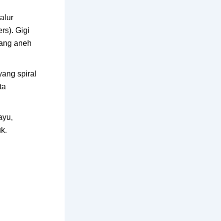
jalur
rs). Gigi
yang aneh
 yang spiral
ta
ayu,
k.