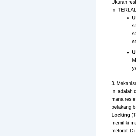
Ukuran resl
Ini TERLALU
U
s
s
s
U
M
y
3. Mekanis
Ini adalah 
mana resle
belakang 
Locking
(T
memiliki me
melorot. Di