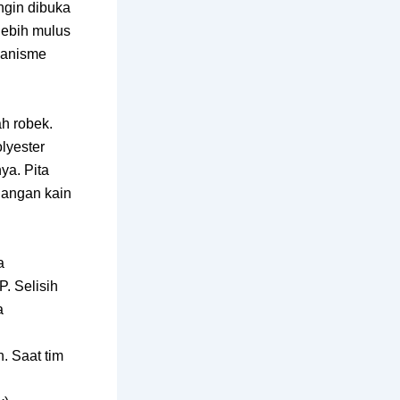
ngin dibuka
lebih mulus
kanisme
h robek.
lyester
ya. Pita
egangan kain
a
. Selisih
a
. Saat tim