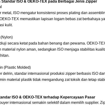
 Standar ISO & OEKO-TEX pada Berbagai Jenis Zipper
al
 metal, ISO mengatur konsistensi proses plating dan assembli
OEKO-TEX memastikan lapisan logam bebas zat berbahaya ya
si kulit.
 (Nylon)
l diuji secara ketat pada bahan benang dan pewarna. OEKO-TE
 material nylon aman, sedangkan ISO menjaga stabilitas kuali
hitan.
in (Plastic Molded)
r delrin, standar internasional produksi zipper berbasis ISO d
n material plastik tidak mengandung zat toksik dan tetap stab
andar ISO & OEKO-TEX terhadap Kepercayaan Pasar
uyer internasional semakin selektif dalam memilih supplier. Zi