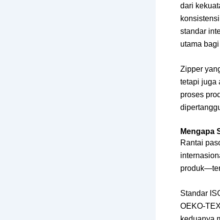
dari kekuat
konsistens
standar in
utama bagi
Zipper yan
tetapi jug
proses prod
dipertangg
Mengapa S
Rantai paso
internasio
produk—ter
Standar IS
OEKO-TEX 
keduanya m