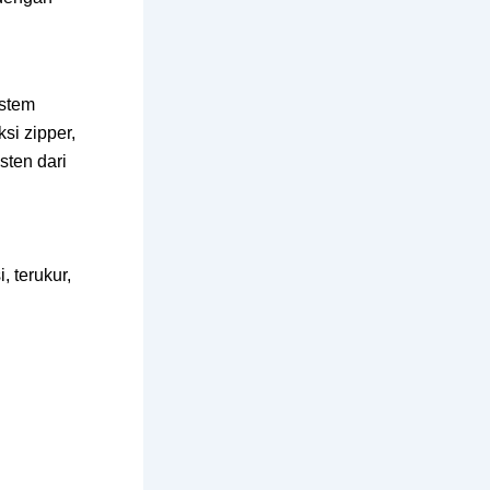
istem
si zipper,
sten dari
 terukur,