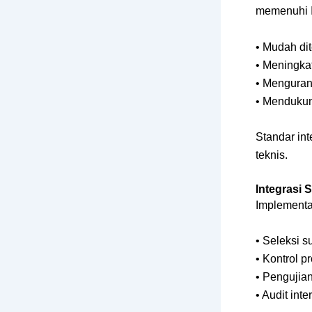
memenuhi 
• Mudah dit
• Meningkat
• Menguran
• Mendukung
Standar int
teknis.
Integrasi 
Implementa
• Seleksi s
• Kontrol 
• Pengujia
• Audit int