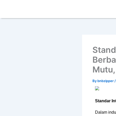
Skip
content
to
content
Stand
Berba
Mutu,
By
bnbzipper
Standar In
Dalam indus