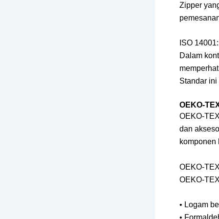
Zipper yang
pemesanan 
ISO 14001
Dalam kont
memperhati
Standar ini
OEKO-TEX:
OEKO-TEX a
dan aksesor
komponen l
OEKO-TEX 
OEKO-TEX S
• Logam ber
• Formalde