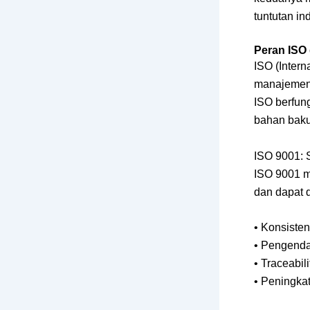
tuntutan in
Peran ISO 
ISO (Intern
manajemen y
ISO berfung
bahan baku
ISO 9001: 
ISO 9001 m
dan dapat 
• Konsisten
• Pengenda
• Traceabi
• Peningkat