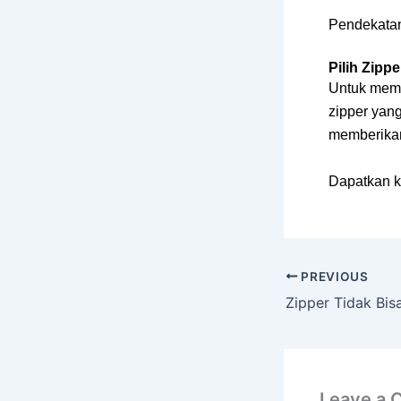
Pendekatan 
Pilih Zip
Untuk mema
zipper yan
memberikan
Dapatkan k
PREVIOUS
Leave a