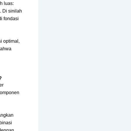
h luas:
 Di sinilah
i fondasi
 optimal,
 bahwa
?
er
 komponen
angkan
inasi
 dengan