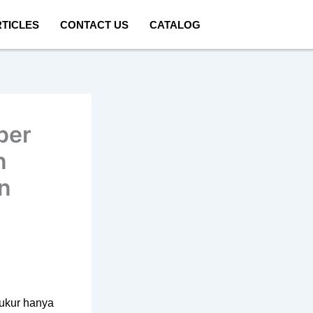
TICLES
CONTACT US
CATALOG
per
n
n
iukur hanya