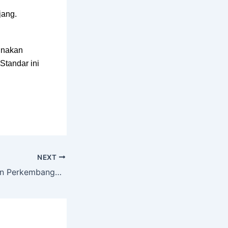
jang.
unakan
Standar ini
NEXT
Sejarah Zipper dan Perkembangannya di Industri Fashion Modern