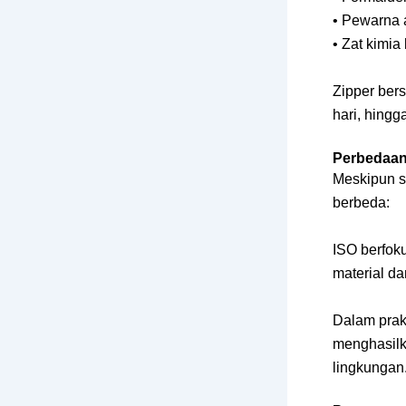
• Pewarna 
• Zat kimia 
Zipper ber
hari, hing
Perbedaan
Meskipun s
berbeda:
ISO berfok
material d
Dalam prak
menghasilka
lingkungan