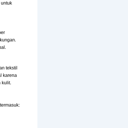
 untuk
per
gkungan.
al.
n tekstil
al karena
kulit.
termasuk: