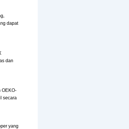
ng,
ng dapat
X
tas dan
an OEKO-
il secara
pper yang