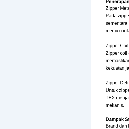
Penerapan
Zipper Met
Pada zipper
sementara 
memicu irita
Zipper Coil
Zipper coi
memastikan
kekuatan ja
Zipper Delr
Untuk zippe
TEX menjami
mekanis.
Dampak St
Brand dan b