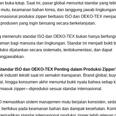
an buka-tutup. Saat ini, pasar global menuntut standar yang lebi
i mutu, keamanan bahan kimia, dan tanggung jawab lingkungan.
ternasional produksi zipper berbasis ISO dan OEKO-TEX menjad
 produsen yang ingin bersaing secara berkelanjutan.
g memenuhi standar ISO dan OEKO-TEX bukan hanya berfungsi
a aman bagi manusia dan lingkungan. Standar ini menjadi bukti
uksi dijalankan secara sistematis, terdokumentasi, dan dapat
ungjawabkan.
tandar ISO dan OEKO-TEX Penting dalam Produksi Zipper
k industri tekstil saat ini semakin transparan. Brand global, buy
nal, hingga konsumen akhir menuntut bukti nyata bahwa setiap
masuk zipper—diproduksi sesuai standar internasional.
O memastikan sistem manajemen mutu berjalan konsisten, sed
berfokus pada keamanan bahan dan dampak kesehatan. Komb
enjadikan standar internasional produksi zipper lebih relevan