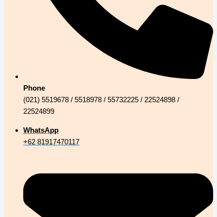
Phone
(021) 5519678 / 5518978 / 55732225 / 22524898 /
22524899
WhatsApp
+62 81917470117