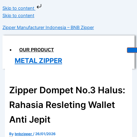
Skip to content
Skip to content
Zipper Manufacturer Indonesia – BNB Zipper
OUR PRODUCT
METAL ZIPPER
DELRIN ZIPPER
COIL ZIPPER
Zipper Dompet No.3 Halus:
INVISIBLE ZIPPER
Rahasia Resleting Wallet
WATERPROOF ZIPPER
Anti Jepit
MAGIC TAPE
LONGCHAIN
By
bnbzipper
/
26/01/2026