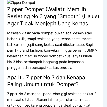
SLIDER
Zipper Dompet (Wallet): Memilih
SPUN POLYESTER
Resleting No.3 yang “Smooth” (Halus)
Agar Tidak Menjepit Uang Kertas
WEBBING
ELASTIK
Masalah klasik pada dompet bukan soal desain atau
bahan kulit, tetapi resleting yang terasa seret, macet,
EYELET
bahkan menjepit uang kertas saat dibuka-tutup. Bagi
pemilik brand fashion, konveksi, hingga penjahit UMKM,
ACCESSORIES
kesalahan memilih zipper dompet khususnya ukuran
ABOUT US
No.3 bisa berdampak langsung pada kepuasan
ARTICLES
pengguna dan persepsi kualitas produk.
CONTACT US
CATALOG
Apa Itu Zipper No.3 dan Kenapa
Paling Umum untuk Dompet?
X
Zipper No.3 mengacu pada lebar gigi resleting sekitar 3
mm saat ditutup. Ukuran ini menjadi standar industri
untuk dompet karena proporsinya ideal: cukup kuat