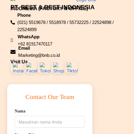
PT. BEST & BEST INDONESIA
INDONESIA (FACTORY & OFFICE)
Phone
(021) 5519678 / 5518978 / 55732225 / 22524898 /
22524899
WhatsApp
+62 81917470117
Email
Marketing@bnb.co.id
Visit Us
Contact Our Team
Nama