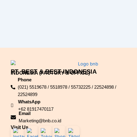
PT. BEST & BEST INDONESIA
INDONESIA (FACTORY & OFFICE)
Phone
(021) 5519678 / 5518978 / 55732225 / 22524898 /
22524899
WhatsApp
+62 81917470117
Email
Marketing@bnb.co.id
Visit Us