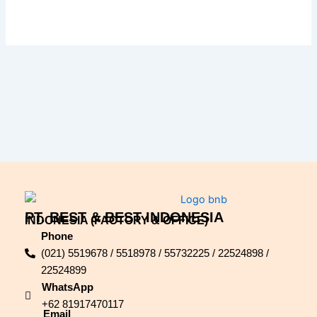
PT. BEST & BEST INDONESIA
INDONESIA (FACTORY & OFFICE)
Phone
(021) 5519678 / 5518978 / 55732225 / 22524898 /
22524899
WhatsApp
+62 81917470117
Email