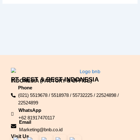
PT. BEST & BEST INDONESIA
INDONESIA (FACTORY & OFFICE)
Phone
(021) 5519678 / 5518978 / 55732225 / 22524898 /
22524899
WhatsApp
+62 81917470117
Email
Marketing@bnb.co.id
Visit Us