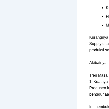
K
F
M
Kurangnya I
Supply chai
produksi se
Akibatnya, 
Tren Masa 
1. Kuatnya
Produsen lo
penggunaan
Ini membuk