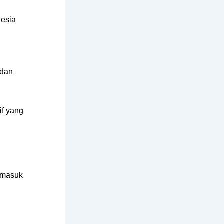
nesia
 dan
if yang
ermasuk