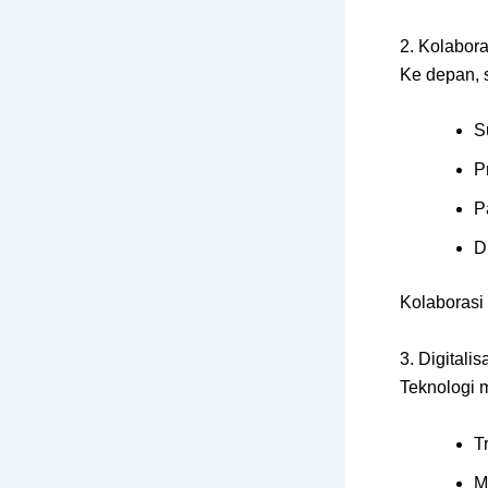
2. Kolabora
Ke depan, s
S
P
P
D
Kolaborasi
3. Digitali
Teknologi m
T
M