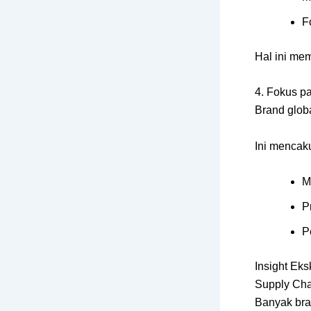
F
Hal ini me
4. Fokus pa
Brand globa
Ini mencak
M
P
P
Insight Eksk
Supply Cha
Banyak bra