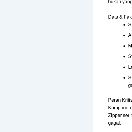
bukan yang
Data & Fak
S
A
M
S
L
S
g
Peran Krit
Komponen 
Zipper seri
gagal.