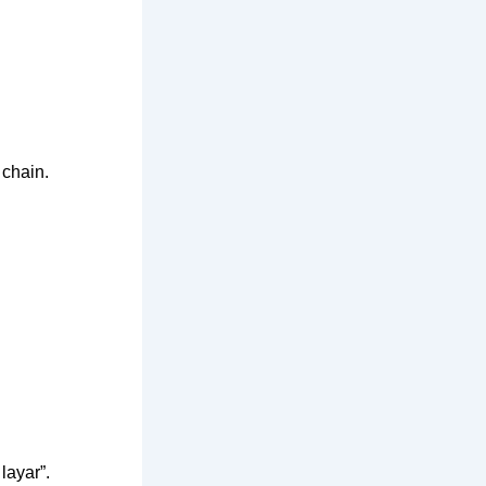
 chain.
ayar”.