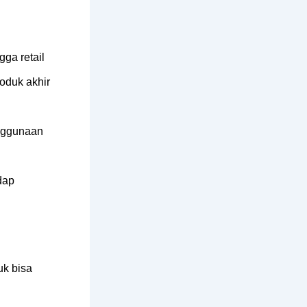
gga retail
roduk akhir
enggunaan
dap
uk bisa