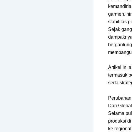
kemandirian
garmen, hi
stabilitas 
Sejak gang
dampaknya 
bergantung
membangun e
Artikel in
termasuk pe
serta strat
Perubahan 
Dari Global
Selama pul
produksi di
ke regional