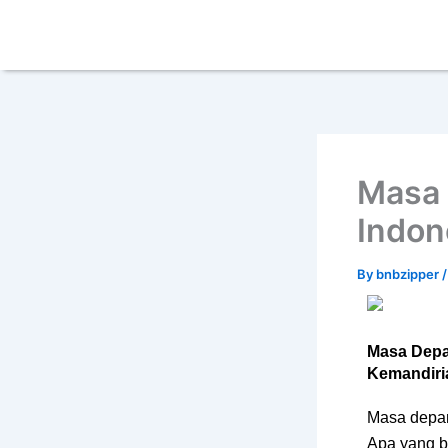
Skip
content
to
content
Masa 
Indon
By
bnbzipper
Masa Depa
Kemandiria
Masa depan
Apa yang b