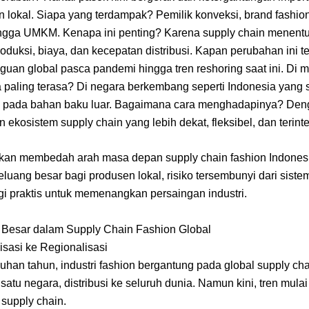
 lokal. Siapa yang terdampak? Pemilik konveksi, brand fashion
ngga UMKM. Kenapa ini penting? Karena supply chain menent
produksi, biaya, dan kecepatan distribusi. Kapan perubahan ini te
guan global pasca pandemi hingga tren reshoring saat ini. Di 
paling terasa? Di negara berkembang seperti Indonesia yang s
 pada bahan baku luar. Bagaimana cara menghadapinya? Den
kosistem supply chain yang lebih dekat, fleksibel, dan terinte
i akan membedah arah masa depan supply chain fashion Indones
luang besar bagi produsen lokal, risiko tersembunyi dari siste
egi praktis untuk memenangkan persaingan industri.
Besar dalam Supply Chain Fashion Global
isasi ke Regionalisasi
uhan tahun, industri fashion bergantung pada global supply c
 satu negara, distribusi ke seluruh dunia. Namun kini, tren mula
 supply chain.