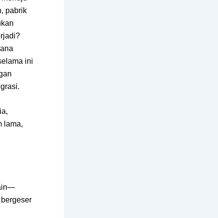
, pabrik
ukan
rjadi?
mana
elama ini
gan
grasi.
ia,
m lama,
hain—
i bergeser