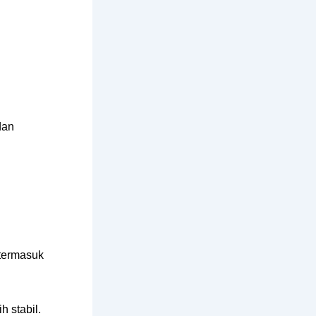
dan
 termasuk
 stabil.