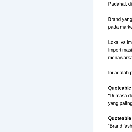
Padahal, di
Brand yang
pada marke
Lokal vs Im
Import masi
menawarkan 
Ini adalah 
Quoteable
“Di masa de
yang palin
Quoteable
“Brand fas