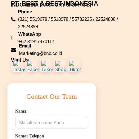
PT. BEST & BEST INDONESIA
INDONESIA (FACTORY & OFFICE)
Phone
(021) 5519678 / 5518978 / 55732225 / 22524898 /
22524899
WhatsApp
+62 81917470117
Email
Marketing@bnb.co.id
Visit Us
Contact Our Team
Nama
Nomor Telepon