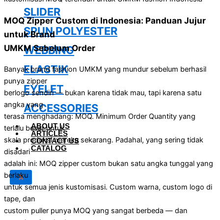
SLIDER
MOQ Zipper Custom di Indonesia: Panduan Jujur
SPUN POLYESTER
untuk Brand
UMKM Sebelum Order
WEBBING
ELASTIK
Banyak brand fashion UMKM yang mundur sebelum berhasil
punya zipper
EYELET
berlogo sendiri — bukan karena tidak mau, tapi karena satu
angka yang
ACCESSORIES
terasa menghadang: MOQ. Minimum Order Quantity yang
ABOUT US
terlalu besar untuk
ARTICLES
skala produksi mereka sekarang. Padahal, yang sering tidak
CONTACT US
CATALOG
disadari
adalah ini: MOQ zipper custom bukan satu angka tunggal yang
berlaku
X
untuk semua jenis kustomisasi. Custom warna, custom logo di
tape, dan
custom puller punya MOQ yang sangat berbeda — dan