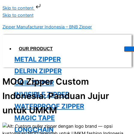
Skip to content
Skip to content
Zipper Manufacturer Indonesia – BNB Zipper
OUR PRODUCT
METAL ZIPPER
DELRIN ZIPPER
MOQ Zipper Custom
COIL ZIPPER
INVISIBLE ZIPPER
Indonesia: Panduan Jujur
WATERPROOF ZIPPER
untuk UMKM
MAGIC TAPE
LONGCHAIN