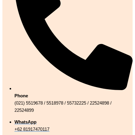
Phone
(021) 5519678 / 5518978 / 55732225 / 22524898 /
22524899
WhatsApp
+62 81917470117