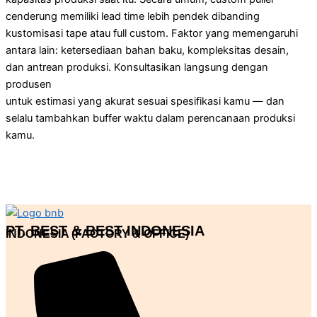
cenderung memiliki lead time lebih pendek dibanding
kustomisasi tape atau full custom. Faktor yang memengaruhi
antara lain: ketersediaan bahan baku, kompleksitas desain,
dan antrean produksi. Konsultasikan langsung dengan
produsen
untuk estimasi yang akurat sesuai spesifikasi kamu — dan
selalu tambahkan buffer waktu dalam perencanaan produksi
kamu.
PT. BEST & BEST INDONESIA
INDONESIA (FACTORY & OFFICE)