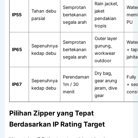
Rain jacket,
Semprotan
Water
Tahan debu
jaket
IP55
bertekanan
memb
parsial
pendakian
segala arah
PU
tropis
Outer layer
Semprotan
Water
Sepenuhnya
gunung,
IP65
bertekanan
+ ta
kedap debu
workwear
segala arah
jahit
outdoor
Dry bag,
Perendaman
Fully
Sepenuhnya
gear arung
IP67
1m / 30
+ sea
kedap debu
jeram, dive
menit
const
gear
Pilihan Zipper yang Tepat
Berdasarkan IP Rating Target