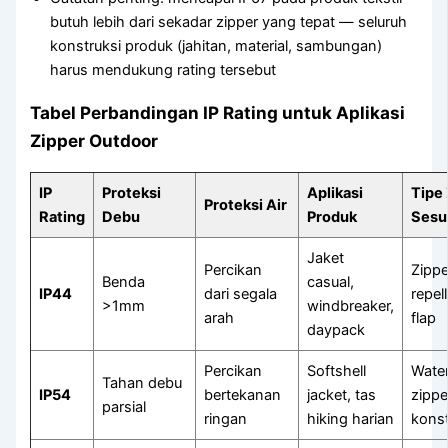
butuh lebih dari sekadar zipper yang tepat — seluruh
konstruksi produk (jahitan, material, sambungan)
harus mendukung rating tersebut
Tabel Perbandingan IP Rating untuk Aplikasi
Zipper Outdoor
IP
Proteksi
Aplikasi
Tipe
Proteksi Air
Rating
Debu
Produk
Sesu
Jaket
Percikan
Zippe
Benda
casual,
IP44
dari segala
repel
>1mm
windbreaker,
arah
flap
daypack
Percikan
Softshell
Water
Tahan debu
IP54
bertekanan
jacket, tas
zippe
parsial
ringan
hiking harian
konst