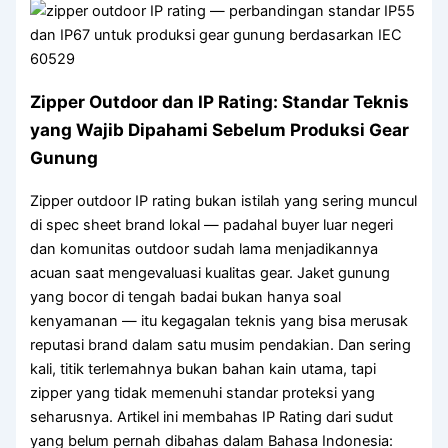
SLIDER
SPUN POLYESTER
WEBBING
Zipper Outdoor dan IP Rating: Standar Teknis
yang Wajib Dipahami Sebelum Produksi Gear
ELASTIK
Gunung
EYELET
Zipper outdoor IP rating bukan istilah yang sering muncul
ACCESSORIES
di spec sheet brand lokal — padahal buyer luar negeri
dan komunitas outdoor sudah lama menjadikannya
ABOUT US
ARTICLES
acuan saat mengevaluasi kualitas gear. Jaket gunung
CONTACT US
yang bocor di tengah badai bukan hanya soal
CATALOG
kenyamanan — itu kegagalan teknis yang bisa merusak
reputasi brand dalam satu musim pendakian. Dan sering
X
kali, titik terlemahnya bukan bahan kain utama, tapi
zipper yang tidak memenuhi standar proteksi yang
seharusnya. Artikel ini membahas IP Rating dari sudut
yang belum pernah dibahas dalam Bahasa Indonesia: