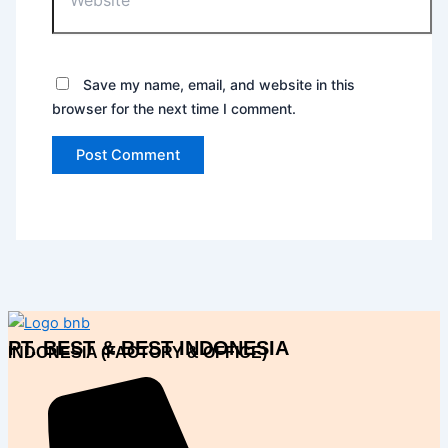
Save my name, email, and website in this
browser for the next time I comment.
PT. BEST & BEST INDONESIA
INDONESIA (FACTORY & OFFICE)