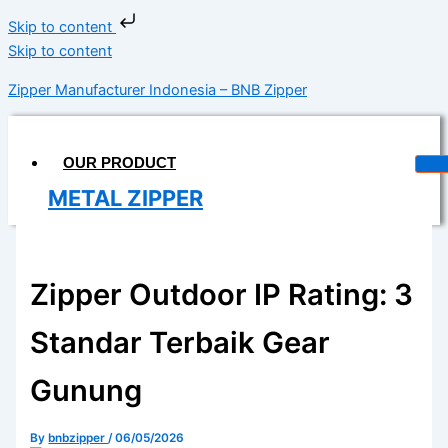
Skip to content
Skip to content
Zipper Manufacturer Indonesia – BNB Zipper
OUR PRODUCT
METAL ZIPPER
DELRIN ZIPPER
COIL ZIPPER
Zipper Outdoor IP Rating: 3
INVISIBLE ZIPPER
Standar Terbaik Gear
WATERPROOF ZIPPER
Gunung
MAGIC TAPE
LONGCHAIN
By
bnbzipper
/
06/05/2026