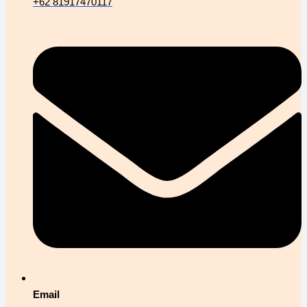
+62 81917470117
Email