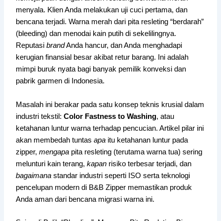
menyala. Klien Anda melakukan uji cuci pertama, dan
bencana terjadi. Warna merah dari pita resleting “berdarah”
(bleeding) dan menodai kain putih di sekelilingnya.
Reputasi
brand
Anda hancur, dan Anda menghadapi
kerugian finansial besar akibat retur barang. Ini adalah
mimpi buruk nyata bagi banyak pemilik konveksi dan
pabrik garmen di Indonesia.
Masalah ini berakar pada satu konsep teknis krusial dalam
industri tekstil:
Color Fastness to Washing
, atau
ketahanan luntur warna terhadap pencucian. Artikel pilar ini
akan membedah tuntas
apa
itu ketahanan luntur pada
zipper,
mengapa
pita resleting (terutama warna tua) sering
melunturi kain terang,
kapan
risiko terbesar terjadi, dan
bagaimana
standar industri seperti ISO serta teknologi
pencelupan modern di B&B Zipper memastikan produk
Anda aman dari bencana migrasi warna ini.