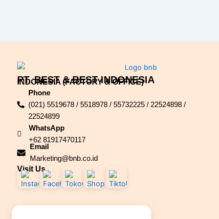
PT. BEST & BEST INDONESIA
INDONESIA (FACTORY & OFFICE)
Phone
(021) 5519678 / 5518978 / 55732225 / 22524898 /
22524899
WhatsApp
+62 81917470117
Email
Marketing@bnb.co.id
Visit Us