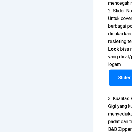
mencegah re
2. Slider N
Untuk cover
berbagai po
disukai kar
resleting t
Lock
bisa m
yang dicat/
logam.
Slider
3. Kualitas 
Gigi yang k
menyediakan
padat dan t
B&B Zipper: