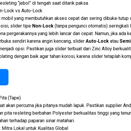
sleting “jebol” di tengah saat ditarik paksa.
on-Lock vs Auto-Lock
 mobil yang membutuhkan akses cepat dan sering dibuka-tutup d
sisi, slider tipe
Non-Lock
(tanpa pengunci otomatis) seringkali 
ena pergerakannya yang lebih lancar dan cepat. Namun, jika ada 
erbuka sendiri karena angin kencang, slider
Auto-Lock
atau
Semi
enjadi opsi. Pastikan juga slider terbuat dari Zinc Alloy berkualit
plating dengan baik agar tahan korosi, karena slider tetaplah ko
Pita (Tape)
uat akan percuma jika pitanya mudah lapuk. Pastikan supplier An
 pita resleting berbahan Polyester berkualitas tinggi yang ten
ahan terhadap paparan sinar matahari.
 Mitra Lokal untuk Kualitas Global