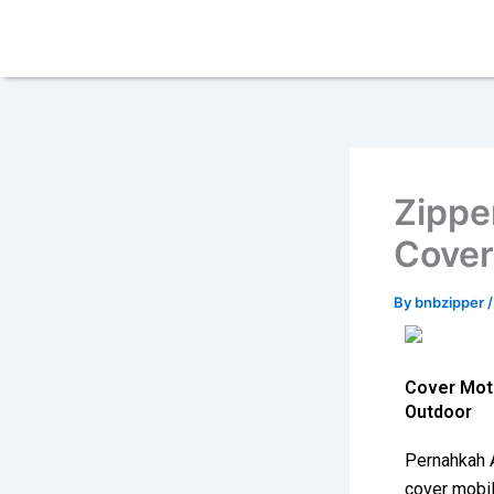
Skip
content
to
content
Zipper
Cover
By
bnbzipper
Cover Moto
Outdoor
Pernahkah 
cover mobil