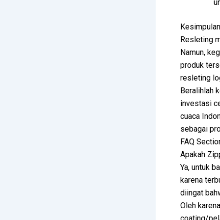
u
Kesimpulan:
Resleting m
Namun, keg
produk ter
resleting l
Beralihlah 
investasi 
cuaca Indo
sebagai pro
FAQ Sectio
Apakah Zipp
Ya, untuk ba
karena terb
diingat bah
Oleh karena
coating/pel