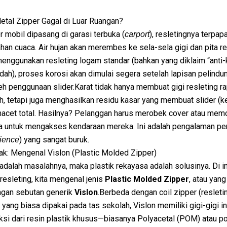
tal Zipper Gagal di Luar Ruangan?
r mobil dipasang di garasi terbuka (
), resletingnya terpap
carport
han cuaca. Air hujan akan merembes ke sela-sela gigi dan pita re
enggunakan resleting logam standar (bahkan yang diklaim “anti-k
ndah), proses korosi akan dimulai segera setelah lapisan pelindu
eh penggunaan slider.Karat tidak hanya membuat gigi resleting r
, tetapi juga menghasilkan residu kasar yang membuat slider (k
macet total. Hasilnya? Pelanggan harus merobek cover atau mem
ya untuk mengakses kendaraan mereka. Ini adalah pengalaman p
) yang sangat buruk.
ience
ak: Mengenal Vislon (Plastic Molded Zipper)
adalah masalahnya, maka plastik rekayasa adalah solusinya. Di in
resleting, kita mengenal jenis
Plastic Molded Zipper
, atau yang
ngan sebutan generik
Vislon
.Berbeda dengan coil zipper (resletin
n) yang biasa dipakai pada tas sekolah, Vislon memiliki gigi-gigi i
eksi dari resin plastik khusus—biasanya Polyacetal (POM) atau p