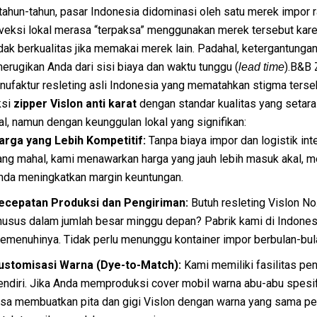
ahun-tahun, pasar Indonesia didominasi oleh satu merek impor 
veksi lokal merasa “terpaksa” menggunakan merek tersebut kare
dak berkualitas jika memakai merek lain. Padahal, ketergantungan
merugikan Anda dari sisi biaya dan waktu tunggu (
).B&B 
lead time
ufaktur resleting asli Indonesia yang mematahkan stigma terse
ksi
zipper Vislon anti karat
dengan standar kualitas yang setar
l, namun dengan keunggulan lokal yang signifikan:
arga yang Lebih Kompetitif:
Tanpa biaya impor dan logistik int
ang mahal, kami menawarkan harga yang jauh lebih masuk akal, 
nda meningkatkan margin keuntungan.
ecepatan Produksi dan Pengiriman:
Butuh resleting Vislon No
husus dalam jumlah besar minggu depan? Pabrik kami di Indones
emenuhinya. Tidak perlu menunggu kontainer impor berbulan-bul
ustomisasi Warna (Dye-to-Match):
Kami memiliki fasilitas pe
endiri. Jika Anda memproduksi cover mobil warna abu-abu spesif
isa membuatkan pita dan gigi Vislon dengan warna yang sama p