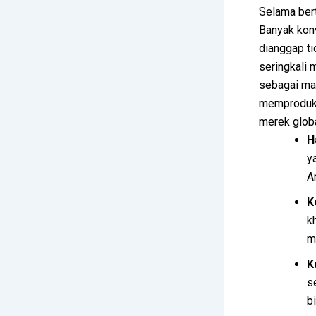
Selama bert
Banyak kon
dianggap ti
seringkali 
sebagai man
memprodu
merek globa
H
y
A
K
k
m
K
s
b