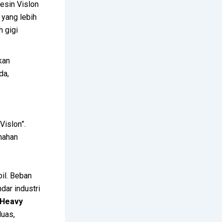
resin Vislon
 yang lebih
h gigi
kan
da,
Vislon”.
nahan
bil. Beban
dar industri
(Heavy
luas,