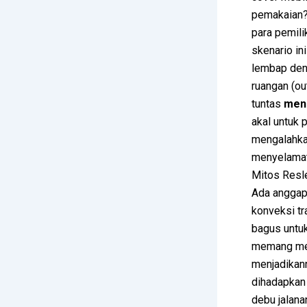
pemakaian? 
para pemili
skenario in
lembap deng
ruangan (ou
tuntas
meng
akal untuk 
mengalahkan
menyelamat
Mitos Resl
Ada anggap
konveksi tra
bagus untuk
memang memi
menjadikann
dihadapkan 
debu jalana