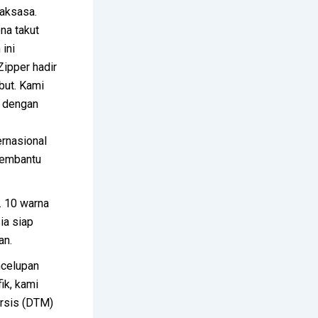
raksasa.
na takut
 ini
Zipper hadir
but. Kami
a dengan
ernasional
membantu
. 10 warna
ia siap
an.
ncelupan
ik, kami
ersis (DTM)