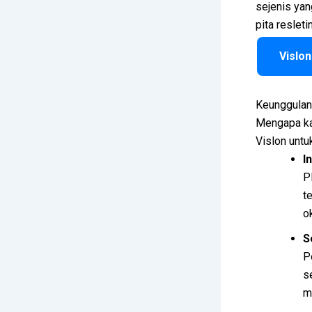
sejenis yan
pita resleti
Vislon
Keunggulan 
Mengapa ka
Vislon untu
I
P
t
o
S
P
s
m