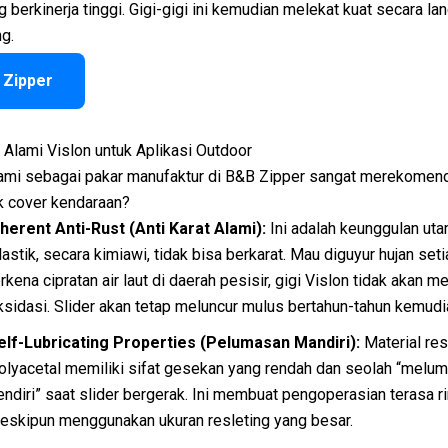
g berkinerja tinggi. Gigi-gigi ini kemudian melekat kuat secara l
ng.
 Zipper
Alami Vislon untuk Aplikasi Outdoor
mi sebagai pakar manufaktur di B&B Zipper sangat merekomen
k cover kendaraan?
nherent Anti-Rust (Anti Karat Alami):
Ini adalah keunggulan ut
lastik, secara kimiawi, tidak bisa berkarat. Mau diguyur hujan seti
erkena cipratan air laut di daerah pesisir, gigi Vislon tidak akan 
ksidasi. Slider akan tetap meluncur mulus bertahun-tahun kemudi
elf-Lubricating Properties (Pelumasan Mandiri):
Material res
olyacetal memiliki sifat gesekan yang rendah dan seolah “meluma
endiri” saat slider bergerak. Ini membuat pengoperasian terasa r
eskipun menggunakan ukuran resleting yang besar.