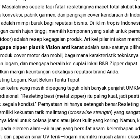
Masalahnya sepele tapi fatal: resletingnya macet total akibat ka
k konveksi, pabrik garmen, dan pengrajin cover kendaraan di Indo
i adalah mimpi buruk bagi reputasi bisnis. Di iklim tropis Indones
an curah hujan tinggi, memilih komponen yang salah untuk pema
tdoor) adalah resep kegagalan produk. Artikel pilar ini akan me
apa zipper plastik Vislon anti karat
adalah satu-satunya pili
produk cover motor dan mobil, bagaimana karakteristik teknisnya
 logam, dan mengapa beralih ke suplai lokal B&B Zipper dapat
kan margin keuntungan sekaligus reputasi brand Anda.
eting Logam: Kuat Belum Tentu Tepat
an keliru yang masih dipegang teguh oleh banyak penjahit UMK
disional: “Resleting besi (metal zipper) itu paling kuat, jadi pasti
 segala kondisi.” Pernyataan ini hanya setengah benar.Resletin
liki kekuatan tarik melintang (
) yang sangat 
crosswise strength
ya ideal untuk celana jeans atau jaket kulit yang kering. Namun, k
pada elemen alam—air hujan yang bersifat asam, kelembapan uda
n, dan paparan sinar UV terik—logam memiliki musuh alami: oksid