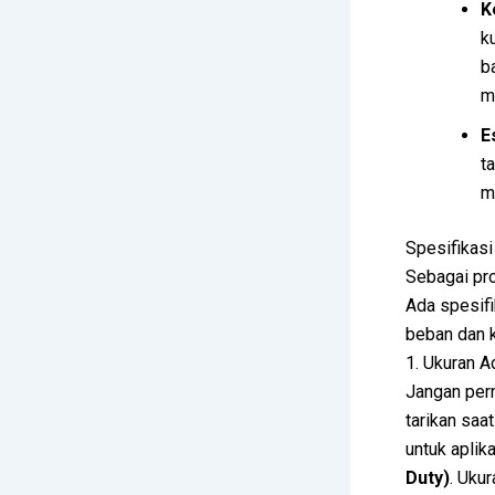
K
k
b
m
E
t
m
Spesifikasi
Sebagai pro
Ada spesifi
beban dan k
1. Ukuran A
Jangan pern
tarikan saa
untuk aplik
Duty)
. Uku