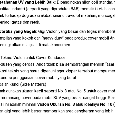
etahanan UV yang Lebih Baik:
Dibandingkan nilon coil standar, 
ualitas industri (seperti yang diproduksi B&B) memiliki ketahanan
aik terhadap degradasi akibat sinar ultraviolet matahari, mencega
enjadi getas dan retak.
stetika yang Gagah:
Gigi Vislon yang besar dan tegas memberi
ampilan yang kokoh dan “heavy duty” pada produk cover mobil An
eningkatkan nilai jual di mata konsumen.
 Teknis Vislon untuk Cover Kendaraan
dusen yang cerdas, Anda tidak bisa sembarangan memilih “asal 
kasi teknis yang harus dipenuhi agar zipper tersebut mampu me
ondisi penggunaan cover mobil yang berat.
dalah Kunci (Size Matters)
ah gunakan ukuran kecil seperti No. 3 atau No. 5 untuk cover mo
t memasang cover pada mobil SUV yang besar sangat tinggi. Stan
asi ini adalah minimal
Vislon Ukuran No. 8
atau idealnya
No. 10 
ran gigi yang lebih besar memberikan area cengkeram yang lebih 