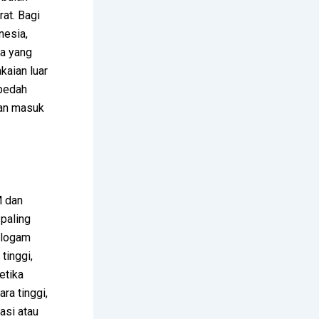
rat. Bagi
nesia,
ia yang
kaian luar
mbedah
han masuk
M dan
 paling
g logam
tinggi,
etika
ra tinggi,
asi atau