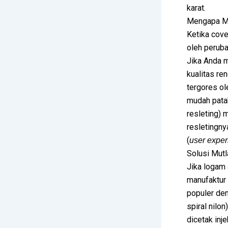
karat.
Mengapa Me
Ketika cove
oleh peruba
Jika Anda m
kualitas re
tergores ol
mudah patah
resleting) 
resletingn
(
user exper
Solusi Mutl
Jika logam 
manufaktur 
populer de
spiral nilo
dicetak inj