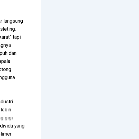
ar langsung
sleting.
arat” tapi
ngnya
apuh dan
epala
otong
engguna
dustri
 lebih
g gigi
ndividu yang
olimer