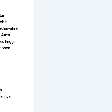
ari
lebih
kekhawatiran
-Auto
as tinggi
mponen
da
unannya