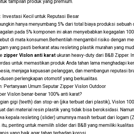
ntuk tampilan produk yang premium.
 Investasi Kecil untuk Reputasi Besar
ungkin hanya menyumbang 5% dari total biaya produksi sebuah 
agalan pada 5% komponen ini akan menyebabkan kegagalan 100
sebut di mata konsumen.Berhentilah mengambil risiko dengan m
ogam yang pasti berkarat atau resleting plastik murahan yang mud
ke
zipper Vislon anti karat
ukuran heavy-duty dari B&B Zipper. In
cerdas untuk memastikan produk Anda tahan lama menghadapi ke
nesia, menjaga kepuasan pelanggan, dan membangun reputasi br
dusen perlengkapan otomotif yang berkualitas.
n: Pertanyaan Umum Seputar Zipper Vislon Outdoor
er Vislon benar-benar 100% anti karat?
gian gigi (teeth) dan stop-an (jika terbuat dari plastik), Vislon 10
uat dari material resin plastik yang tidak bisa beroksidasi. Namun
wa kepala resleting (slider) umumnya masih terbuat dari logam (Zi
 itu, penting untuk memilih slider dari B&B yang memiliki kualitas
apis yang baik agar tahan terhadap korosi.