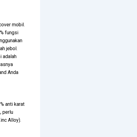
cover mobil.
% fungsi
enggunakan
ah jebol.
i adalah
rasnya
and Anda
0% anti karat
, perlu
nc Alloy).