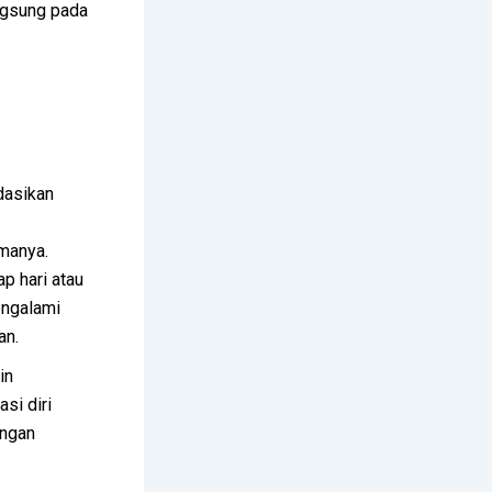
angsung pada
dasikan
amanya.
ap hari atau
mengalami
an.
in
si diri
ingan