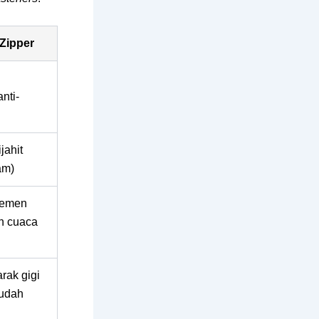
 Zipper
nti-
jahit
am)
lemen
n cuaca
arak gigi
udah