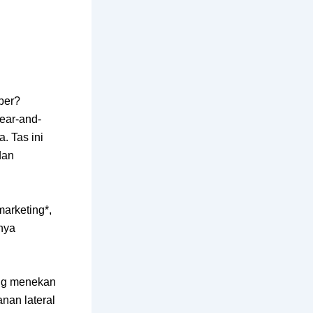
per?
wear-and-
. Tas ini
dan
arketing*,
anya
ng menekan
nan lateral