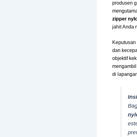
produsen g
mengutamak
zipper nyl
jahit Anda
Keputusan 
dan kecepat
objektif ke
mengambil 
di lapangan
Ins
Bag
nyl
est
pre