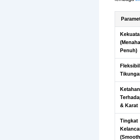
Paramet
Kekuata
(Menah
Penuh)
Fleksibil
Tikunga
Ketaha
Terhada
& Karat
Tingkat
Kelanca
(Smooth