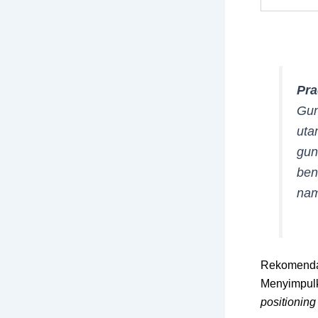
Pra
Gu
uta
gu
ben
nam
Rekomendas
Menyimpul
positioning