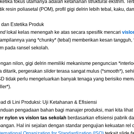
 ketika fokus utamanya adalah ketahanan struktural ekstrim. Ter
tik resin poliasetal (POM), profil gigi delrin lebih tebal, kaku, dan
dan Estetika Produk
and
lokal kelas menengah ke atas secara spesifik mencari
vislo
ampilannya yang *chunky* (tebal) memberikan kesan tangguh, *
m pada ransel sekolah.
gan nilon, gigi delrin memiliki mekanisme penguncian *interl
ka ditarik, pergerakan
slider
terasa sangat mulus (*smooth*), seh
SD tidak perlu mengeluarkan banyak tenaga yang berisiko me
ler*).
d di Lini Produksi: Uji Ketahanan & Efisiensi
nduan pengadaan bahan bagi manajer produksi, mari kita lihat
er nylon vs vislon tas sekolah
berdasarkan efisiensi pabrik d
pangan. Hal ini sejalan dengan standar pengujian kekuatan rel d
ternational Organization for Standardization (ISO)
terkait
slide f