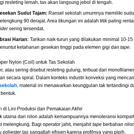
igi resleting lemah, tas akan langsung jebol di tengah.
esekan Sudut Tajam:
Ransel sekolah umumnya memiliki sudu
elengkung 90 derajat. Area tikungan ini adalah titik paling rent
ider
sering tersendat.
brasi Harian:
Tarikan naik-turun yang dilakukan minimal 10-15 
enuntut ketahanan gesekan tinggi pada elemen gigi dan
tape
.
pper Nylon (Coil) untuk Tas Sekolah
r, atau sering disebut resleting gulung, terbuat dari monofilame
tkan secara spiral. Dalam konteks industri konveksi yang mencar
 sekolah
, material ini menawarkan keunggulan tak tertandingi d
s bentuk.
 di Lini Produksi dan Pemakaian Akhir
tik utama dari nilon adalah kemampuannya menoleransi kompar
 melengkung. Bagi operator jahit, menjahit
tape
berbahan nilo
 poliester tas sangatlah efisien karena profilnya yang pipih.