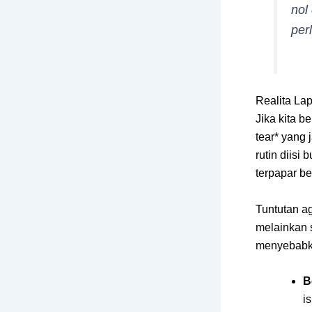
nol
per
Realita La
Jika kita b
tear* yang 
rutin diisi
terpapar be
Tuntutan a
melainkan s
menyebabka
B
i