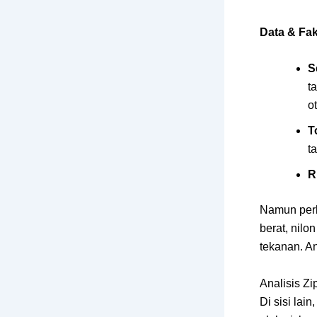
Data & Fak
S
t
o
T
t
R
Namun perl
berat, nilo
tekanan. A
Analisis Zi
Di sisi lai