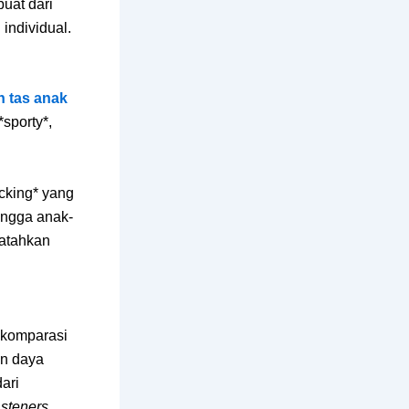
buat dari
 individual.
n tas anak
sporty*,
ocking* yang
ingga anak-
matahkan
 komparasi
an daya
ari
asteners
.