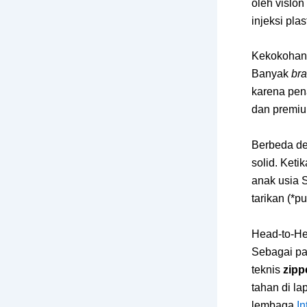
oleh vislon
injeksi plas
Kekokohan 
Banyak
br
karena pen
dan premiu
Berbeda den
solid. Keti
anak usia 
tarikan (*pul
Head-to-Hea
Sebagai pa
teknis
zipp
tahan di la
lembaga
In