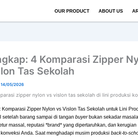
OUR PRODUCT
ABOUT US
AR
ngkap: 4 Komparasi Zipper N
slon Tas Sekolah
/
14/05/2026
: Komparasi Zipper Nylon vs Vislon Tas Sekolah untuk Lini Pro
ol setelah barang sampai di tangan
buyer
bukan sekadar masala
 retur massal, reputasi *brand* yang dipertaruhkan, dan kerugian
k konveksi Anda. Saat menghadapi musim produksi
back-to-sch