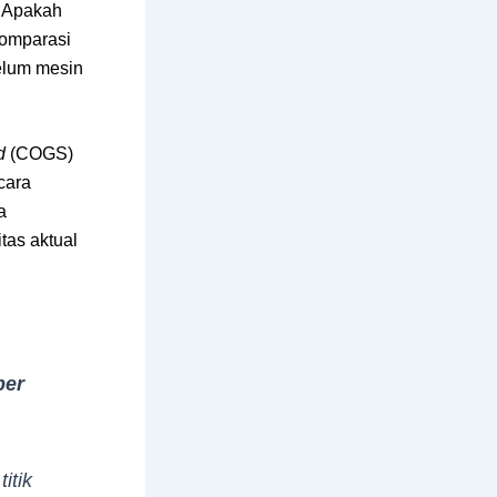
. Apakah
komparasi
elum mesin
d
(COGS)
cara
a
tas aktual
per
itik