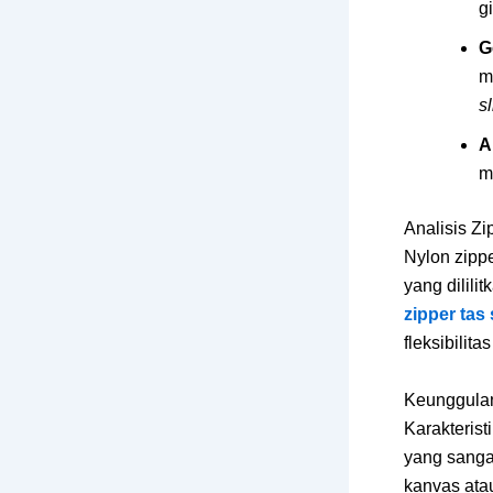
g
G
m
sl
A
m
Analisis Zi
Nylon zippe
yang dilili
zipper tas
fleksibilita
Keunggulan
Karakteris
yang sangat
kanvas atau