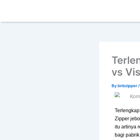
Skip
content
to
content
Terle
vs Vi
By
bnbzipper
Terlengkap
Zipper jeb
itu artinya
bagi pabri