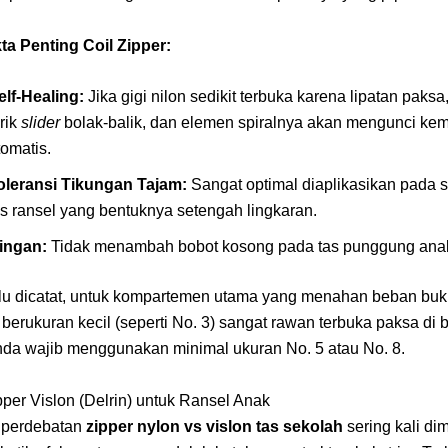
ta Penting Coil Zipper:
elf-Healing:
Jika gigi nilon sedikit terbuka karena lipatan paksa
arik
slider
bolak-balik, dan elemen spiralnya akan mengunci kem
tomatis.
oleransi Tikungan Tajam:
Sangat optimal diaplikasikan pada 
as ransel yang bentuknya setengah lingkaran.
ingan:
Tidak menambah bobot kosong pada tas punggung ana
u dicatat, untuk kompartemen utama yang menahan beban buk
n berukuran kecil (seperti No. 3) sangat rawan terbuka paksa di
nda wajib menggunakan minimal ukuran No. 5 atau No. 8.
pper Vislon (Delrin) untuk Ransel Anak
n, perdebatan
zipper nylon vs vislon tas sekolah
sering kali d