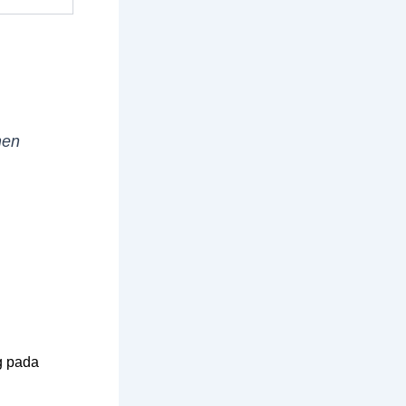
men
g pada