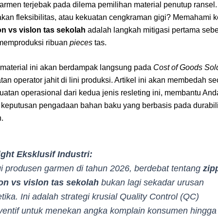
armen terjebak pada dilema pemilihan material penutup ransel
an fleksibilitas, atau kekuatan cengkraman gigi? Memahami 
on vs vislon tas sekolah
adalah langkah mitigasi pertama seb
 memproduksi ribuan
pieces
tas.
material ini akan berdampak langsung pada
Cost of Goods Sol
an operator jahit di lini produksi. Artikel ini akan membedah se
kuatan operasional dari kedua jenis resleting ini, membantu And
keputusan pengadaan bahan baku yang berbasis pada durabili
.
ight Eksklusif Industri:
i produsen garmen di tahun 2026, berdebat tentang
zip
on vs vislon tas sekolah
bukan lagi sekadar urusan
etika. Ini adalah strategi krusial
Quality Control
(QC)
ventif untuk menekan angka komplain konsumen hingga t