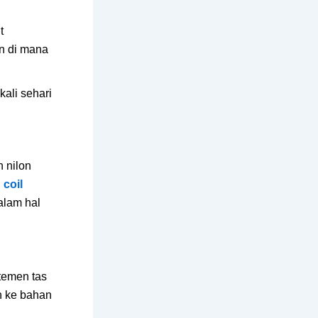
t
an di mana
kali sehari
n nilon
i
coil
alam hal
temen tas
n ke bahan