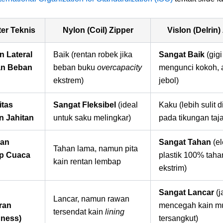
er Teknis
Nylon (Coil) Zipper
Vislon (Delrin)
n Lateral
Baik (rentan robek jika
Sangat Baik
(gigi
an Beban
beban buku
overcapacity
mengunci kokoh, a
ekstrem)
jebol)
itas
Sangat Fleksibel
(ideal
Kaku (lebih sulit di
n Jahitan
untuk saku melingkar)
pada tikungan taj
nan
Sangat Tahan
(e
Tahan lama, namun pita
p Cuaca
plastik 100% taha
kain rentan lembap
ekstrim)
Sangat Lancar
(j
Lancar, namun rawan
ran
mencegah kain m
tersendat kain
lining
ness)
tersangkut)