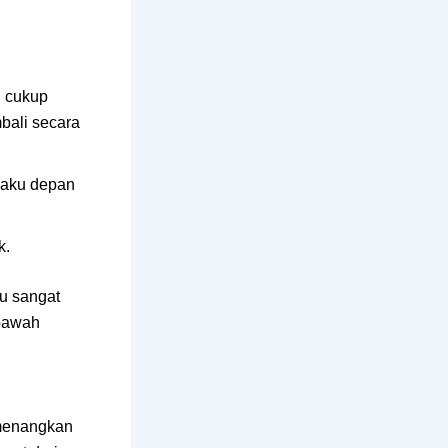
, cukup
bali secara
saku depan
k.
u sangat
 bawah
imenangkan