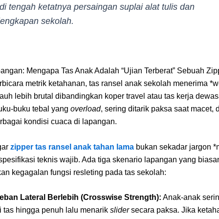
 di tengah ketatnya persaingan suplai alat tulis dan
lengkapan sekolah.
pangan: Mengapa Tas Anak Adalah “Ujian Terberat” Sebuah Zip
erbicara metrik ketahanan, tas ransel anak sekolah menerima *
jauh lebih brutal dibandingkan koper travel atau tas kerja dewasa
 buku-buku tebal yang
overload
, sering ditarik paksa saat macet, 
rbagai kondisi cuaca di lapangan.
gar
zipper tas ransel anak tahan lama
bukan sekadar jargon *m
pesifikasi teknis wajib. Ada tiga skenario lapangan yang bias
n kegagalan fungsi resleting pada tas sekolah:
eban Lateral Berlebih (Crosswise Strength):
Anak-anak seri
si tas hingga penuh lalu menarik
slider
secara paksa. Jika ketaha