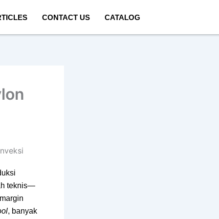
TICLES
CONTACT US
CATALOG
ylon
duksi
h teknis—
 margin
ool
, banyak