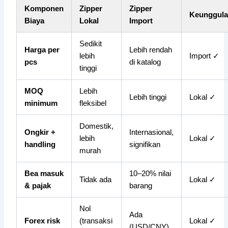
Komponen
Zipper
Zipper
Keunggul
Biaya
Lokal
Import
Sedikit
Harga per
Lebih rendah
lebih
Import ✓
pcs
di katalog
tinggi
MOQ
Lebih
Lebih tinggi
Lokal ✓
minimum
fleksibel
Domestik,
Ongkir +
Internasional,
lebih
Lokal ✓
handling
signifikan
murah
Bea masuk
10–20% nilai
Tidak ada
Lokal ✓
& pajak
barang
Nol
Ada
Forex risk
(transaksi
Lokal ✓
(USD/CNY)