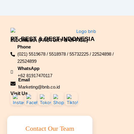
PT. BEST & BEST INDONESIA
INDONESIA (FACTORY & OFFICE)
Phone
(021) 5519678 / 5518978 / 55732225 / 22524898 /
22524899
WhatsApp
+62 81917470117
Email
Marketing@bnb.co.id
Visit Us
Contact Our Team