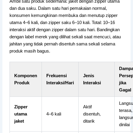
Ambil satu produk sederhana: jaket dengan zipper utama
dan dua saku. Dalam satu hari pemakaian normal,
konsumen kemungkinan membuka dan menutup zipper
utama 4–6 kali, dan zipper saku 6–10 kali. Total: 10–16
interaksi aktif dengan zipper dalam satu hari. Bandingkan
dengan label merek yang dilihat sekali saat mencuci, atau
jahitan yang tidak pernah disentuh sama sekali selama
produk masih bagus.
Damp
Komponen
Frekuensi
Jenis
Persep
Produk
Interaksi/Hari
Interaksi
jika
Gagal
Langs
Zipper
Aktif
terasa,
utama
4–6 kali
disentuh,
langsu
jaket
ditarik
dinilai