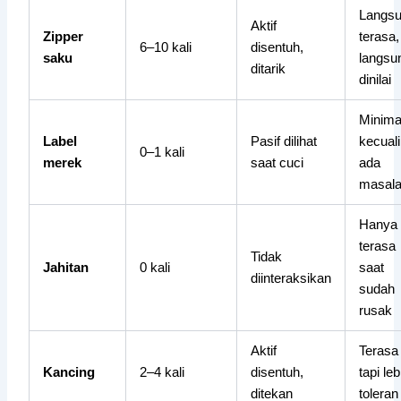
Langs
Aktif
Zipper
terasa,
6–10 kali
disentuh,
saku
langsu
ditarik
dinilai
Minima
Label
Pasif dilihat
kecuali
0–1 kali
merek
saat cuci
ada
masal
Hanya
terasa
Tidak
Jahitan
0 kali
saat
diinteraksikan
sudah
rusak
Aktif
Terasa
Kancing
2–4 kali
disentuh,
tapi leb
ditekan
toleran