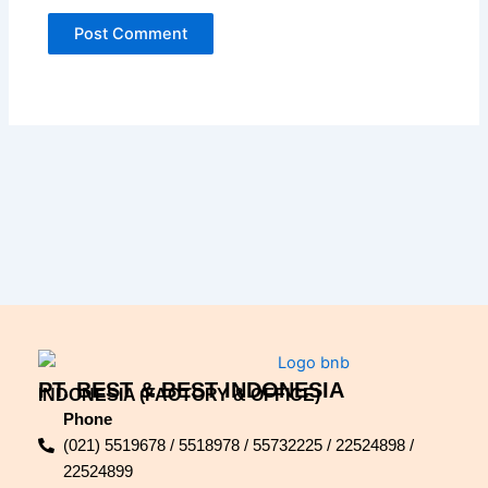
PT. BEST & BEST INDONESIA
INDONESIA (FACTORY & OFFICE)
Phone
(021) 5519678 / 5518978 / 55732225 / 22524898 /
22524899