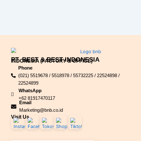
PT. BEST & BEST INDONESIA
INDONESIA (FACTORY & OFFICE)
Phone
(021) 5519678 / 5518978 / 55732225 / 22524898 /
22524899
WhatsApp
+62 81917470117
Email
Marketing@bnb.co.id
Visit Us