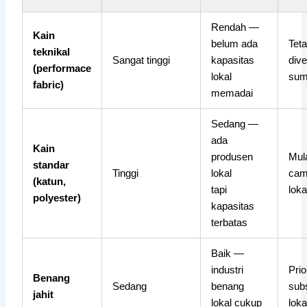
Rendah —
Kain
belum ada
Teta
teknikal
Sangat tinggi
kapasitas
dive
(performace
lokal
sum
fabric)
memadai
Sedang —
ada
Kain
produsen
Mula
standar
Tinggi
lokal
cam
(katun,
tapi
loka
polyester)
kapasitas
terbatas
Baik —
industri
Prio
Benang
Sedang
benang
subs
jahit
lokal cukup
loka