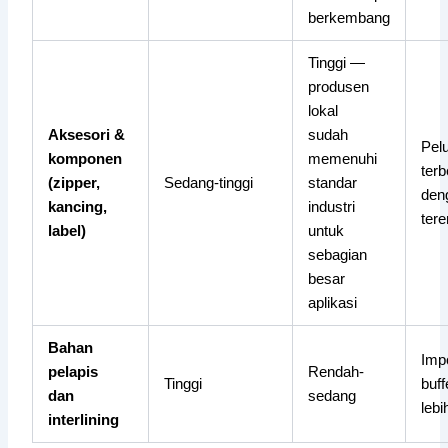
berkembang
Tinggi —
produsen
lokal
Aksesori &
sudah
Pel
komponen
memenuhi
ter
(zipper,
Sedang-tinggi
standar
deng
kancing,
industri
ter
label)
untuk
sebagian
besar
aplikasi
Bahan
Imp
pelapis
Rendah-
Tinggi
buff
dan
sedang
lebi
interlining