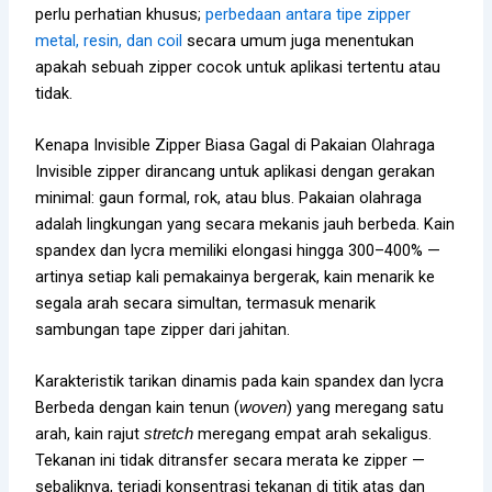
perlu perhatian khusus;
perbedaan antara tipe zipper
metal, resin, dan coil
secara umum juga menentukan
apakah sebuah zipper cocok untuk aplikasi tertentu atau
tidak.
Kenapa Invisible Zipper Biasa Gagal di Pakaian Olahraga
Invisible zipper dirancang untuk aplikasi dengan gerakan
minimal: gaun formal, rok, atau blus. Pakaian olahraga
adalah lingkungan yang secara mekanis jauh berbeda. Kain
spandex dan lycra memiliki elongasi hingga 300–400% —
artinya setiap kali pemakainya bergerak, kain menarik ke
segala arah secara simultan, termasuk menarik
sambungan tape zipper dari jahitan.
Karakteristik tarikan dinamis pada kain spandex dan lycra
Berbeda dengan kain tenun (
) yang meregang satu
woven
arah, kain rajut
meregang empat arah sekaligus.
stretch
Tekanan ini tidak ditransfer secara merata ke zipper —
sebaliknya, terjadi konsentrasi tekanan di titik atas dan