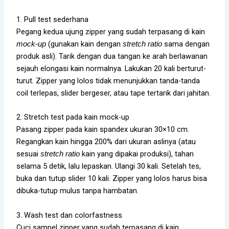
1. Pull test sederhana
Pegang kedua ujung zipper yang sudah terpasang di kain
(gunakan kain dengan
sama dengan
mock-up
stretch ratio
produk asli). Tarik dengan dua tangan ke arah berlawanan
sejauh elongasi kain normalnya. Lakukan 20 kali berturut-
turut. Zipper yang lolos tidak menunjukkan tanda-tanda
coil terlepas, slider bergeser, atau tape tertarik dari jahitan.
2. Stretch test pada kain mock-up
Pasang zipper pada kain spandex ukuran 30×10 cm.
Regangkan kain hingga 200% dari ukuran aslinya (atau
sesuai
kain yang dipakai produksi), tahan
stretch ratio
selama 5 detik, lalu lepaskan. Ulangi 30 kali. Setelah tes,
buka dan tutup slider 10 kali. Zipper yang lolos harus bisa
dibuka-tutup mulus tanpa hambatan.
3. Wash test dan colorfastness
Cuci sampel zipper yang sudah terpasang di kain