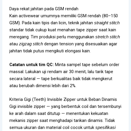
Daya rekat jahitan pada GSM rendah
Kain activewear umumnya memiliki GSM rendah (80–150
GSM). Pada kain tipis dan licin, teknik jahitan
straight stitch
standar tidak cukup kuat menahan tape zipper saat kain
meregang. Tim produksi perlu menggunakan
stretch stitch
atau
dengan tension yang disesuaikan agar
zigzag stitch
jahitan tidak putus mengikuti elongasi kain.
Catatan untuk tim QC:
Minta sampel tape sebelum order
massal. Lakukan uji rendam air 30 menit, lalu tarik tape
secara lateral — tape berkualitas baik tidak mengkerut
atau berubah dimensi lebih dari 2%.
Kriteria Gigi (Teeth) Invisible Zipper untuk Beban Dinamis
Gigi invisible zipper — yang berbentuk coil dan tersembunyi
ke arah dalam saat ditutup — menentukan kekuatan
mekanis zipper saat menghadapi tarikan dinamis. Tidak
semua ukuran dan material coil cocok untuk
spesifikasi