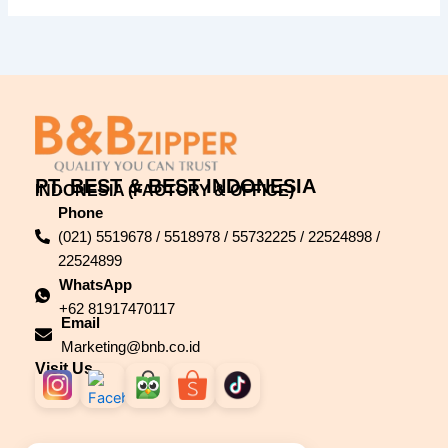
PT. BEST & BEST INDONESIA
INDONESIA (FACTORY & OFFICE)
Phone
(021) 5519678 / 5518978 / 55732225 / 22524898 /
22524899
WhatsApp
+62 81917470117
Email
Marketing@bnb.co.id
Visit Us